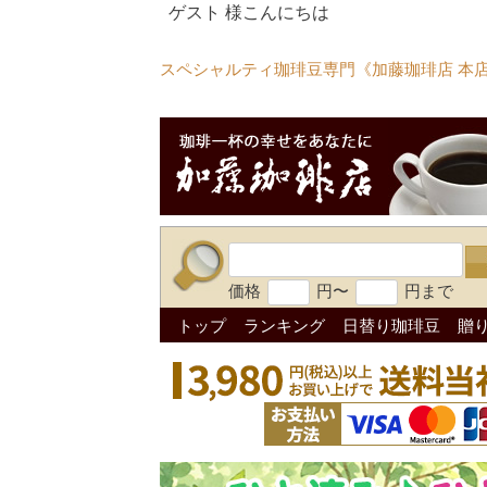
ゲスト 様こんにちは
スペシャルティ珈琲豆専門《加藤珈琲店 本
価格
円〜
円まで
トップ
ランキング
日替り珈琲豆
贈