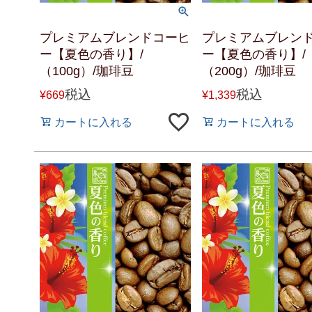
プレミアムブレンドコーヒ
プレミアムブレン
ー【夏色の香り】/
ー【夏色の香り】/
（100g）/珈琲豆
（200g）/珈琲豆
税込
税込
¥
669
¥
1,339
カートに入れる
カートに入れる