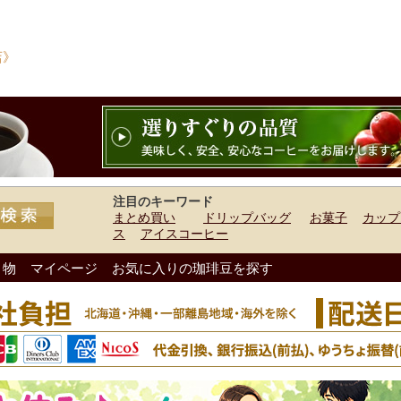
店》
注目のキーワード
まとめ買い
ドリップバッグ
お菓子
カップ
ス
アイスコーヒー
り物
マイページ
お気に入りの珈琲豆を探す