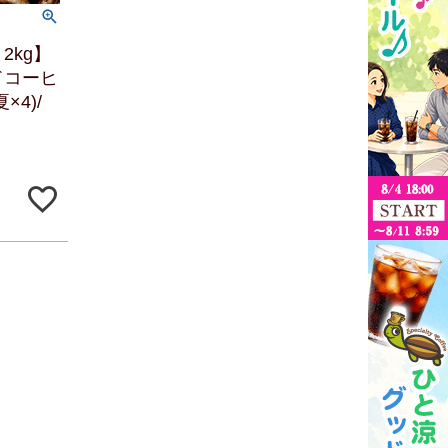
2kg】
ドコーヒ
4)/