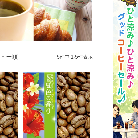
ビュー順
5
件中
1
-
5
件表示