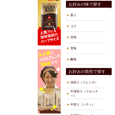
お好みの味で探す
香り
コク
甘味
苦味
酸味
お好みの焙煎で探す
深煎り（フレンチ）
中深煎り（フルシテ
ィ）
中煎り（シティ）