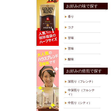
お好みの味で探す
香り
コク
甘味
苦味
酸味
お好みの焙煎で探す
深煎り（フレンチ）
中深煎り（フルシテ
ィ）
中煎り（シティ）