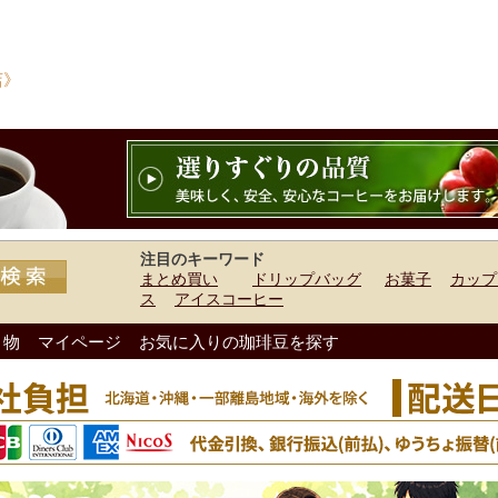
店》
注目のキーワード
まとめ買い
ドリップバッグ
お菓子
カップ
ス
アイスコーヒー
り物
マイページ
お気に入りの珈琲豆を探す