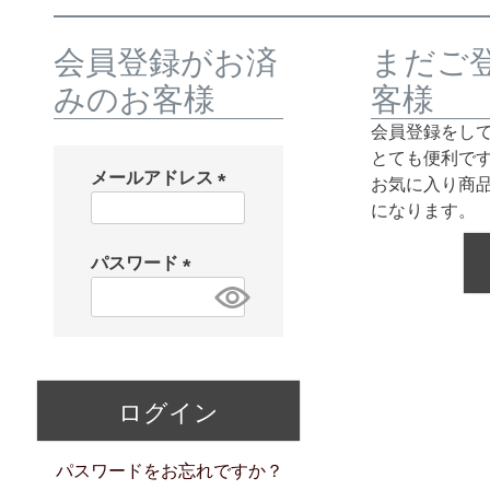
会員登録がお済
まだご
みのお客様
客様
会員登録をし
とても便利で
メールアドレス
お気に入り商
(
になります。
必
須
パスワード
)
(
必
須
)
ログイン
パスワードをお忘れですか？