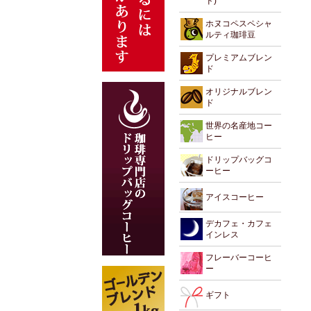
ド)
ホヌコペスペシャ
ルティ珈琲豆
プレミアムブレン
ド
オリジナルブレン
ド
世界の名産地コー
ヒー
ドリップバッグコ
ーヒー
アイスコーヒー
デカフェ・カフェ
インレス
フレーバーコーヒ
ー
ギフト