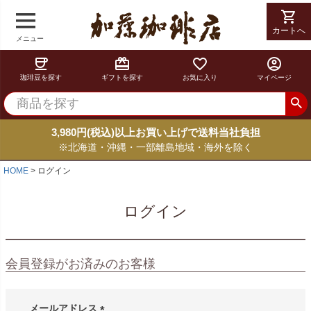
shopping_cart
カートへ
メニュー
coffee
card_giftcard
favorite_border
account_circle
珈琲豆を探す
ギフトを探す
お気に入り
マイページ
3,980円(税込)以上お買い上げで送料当社負担
※北海道・沖縄・一部離島地域・海外を除く
HOME
ログイン
ログイン
会員登録がお済みのお客様
メールアドレス