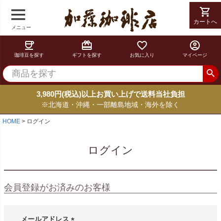
shopping_cart
カートへ
メニュー
coffee
card_giftcard
favorite_border
account_circle
珈琲豆を探す
ギフトを探す
お気に入り
マイページ
3,980円(税込)以上お買い上げで送料当社負担
※北海道・沖縄・一部離島地域・海外を除く
HOME
ログイン
ログイン
会員登録がお済みのお客様
メールアドレス