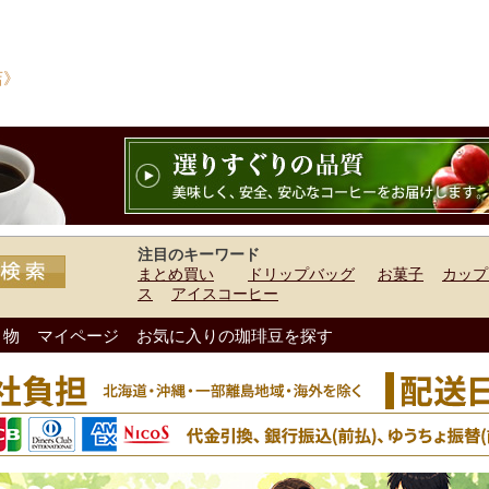
店》
注目のキーワード
まとめ買い
ドリップバッグ
お菓子
カップ
ス
アイスコーヒー
り物
マイページ
お気に入りの珈琲豆を探す