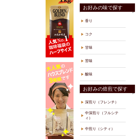
お好みの味で探す
香り
コク
甘味
苦味
酸味
お好みの焙煎で探す
深煎り（フレンチ）
中深煎り（フルシテ
ィ）
中煎り（シティ）