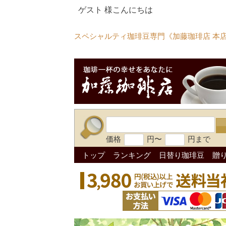
ゲスト 様こんにちは
スペシャルティ珈琲豆専門《加藤珈琲店 本
価格
円〜
円まで
トップ
ランキング
日替り珈琲豆
贈