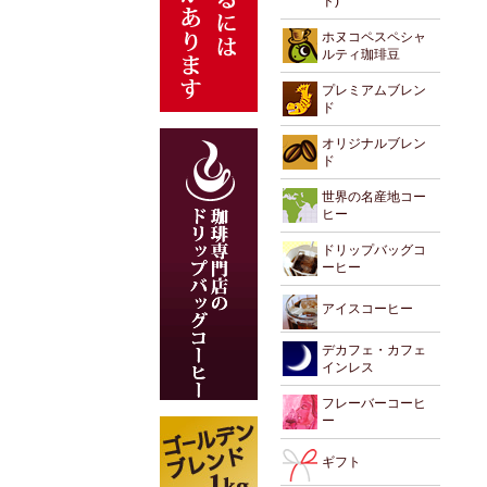
ド)
ホヌコペスペシャ
ルティ珈琲豆
プレミアムブレン
ド
オリジナルブレン
ド
世界の名産地コー
ヒー
ドリップバッグコ
ーヒー
アイスコーヒー
デカフェ・カフェ
インレス
フレーバーコーヒ
ー
ギフト