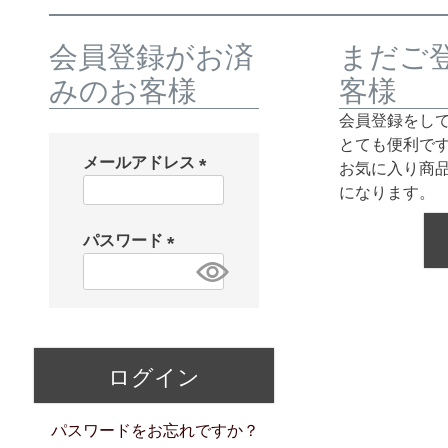
会員登録がお済
まだご
みのお客様
客様
会員登録をし
とても便利で
メールアドレス
お気に入り商
(
になります。
必
須
パスワード
)
(
必
須
)
ログイン
パスワードをお忘れですか？