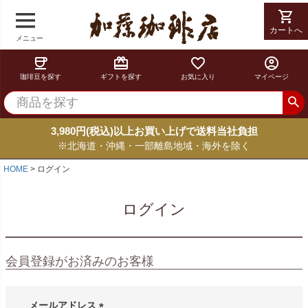
shopping_cart
カートへ
メニュー
coffee
card_giftcard
favorite_border
account_circle
珈琲豆を探す
ギフトを探す
お気に入り
マイページ
3,980円(税込)以上お買い上げで送料当社負担
※北海道・沖縄・一部離島地域・海外を除く
HOME
ログイン
ログイン
会員登録がお済みのお客様
メールアドレス