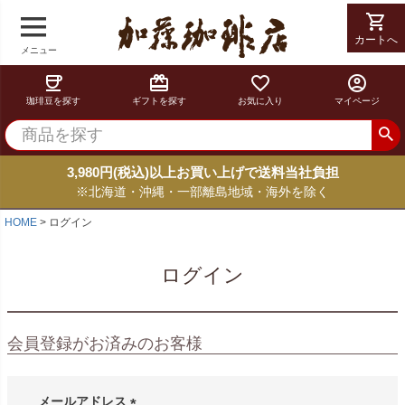
shopping_cart
カートへ
メニュー
coffee
card_giftcard
favorite_border
account_circle
珈琲豆を探す
ギフトを探す
お気に入り
マイページ
3,980円(税込)以上お買い上げで送料当社負担
※北海道・沖縄・一部離島地域・海外を除く
HOME
ログイン
ログイン
会員登録がお済みのお客様
メールアドレス