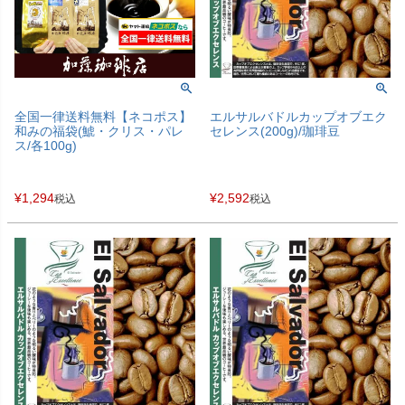
全国一律送料無料【ネコポス】
エルサルバドルカップオブエク
和みの福袋(鯱・クリス・パレ
セレンス(200g)/珈琲豆
ス/各100g)
¥
1,294
¥
2,592
税込
税込