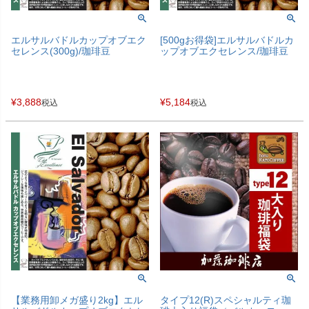
エルサルバドルカップオブエク
[500gお得袋]エルサルバドルカ
セレンス(300g)/珈琲豆
ップオブエクセレンス/珈琲豆
¥
3,888
¥
5,184
税込
税込
【業務用卸メガ盛り2kg】エル
タイプ12(R)スペシャルティ珈