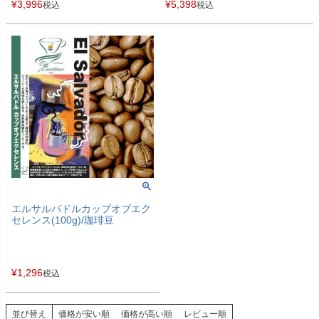
¥
3,996
¥
5,398
税込
税込
エルサルバドルカップオブエク
セレンス(100g)/珈琲豆
¥
1,296
税込
並び替え
価格が安い順
価格が高い順
レビュー順