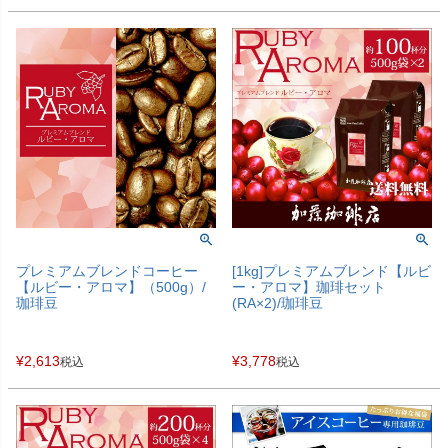
プレミアムブレンドコーヒー
[1kg]プレミアムブレンド【ルビ
【ルビー・アロマ】（500g）/
ー・アロマ】珈琲セット
珈琲豆
(RA×2)/珈琲豆
¥
2,613
¥
3,778
税込
税込