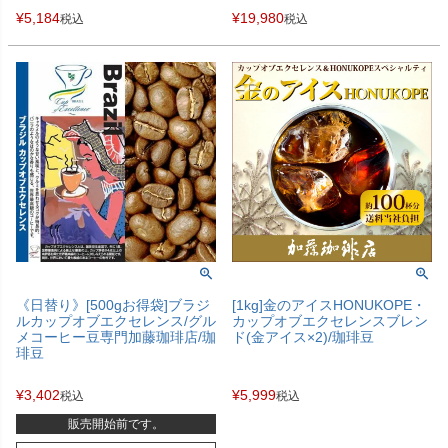
¥
5,184
¥
19,980
税込
税込
《日替り》[500gお得袋]ブラジ
[1kg]金のアイスHONUKOPE・
ルカップオブエクセレンス/グル
カップオブエクセレンスブレン
メコーヒー豆専門加藤珈琲店/珈
ド(金アイス×2)/珈琲豆
琲豆
¥
3,402
¥
5,999
税込
税込
販売開始前です。