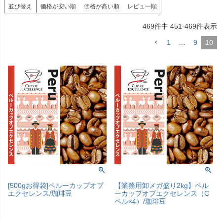
並び替え
価格が安い順
価格が高い順
レビュー順
469
件中
451
-
469
件表示
1
…
9
10
[500gお得袋]ペルーカップオブ
【業務用卸メガ盛り2kg】ペル
エクセレンス/珈琲豆
ーカップオブエクセレンス（C
ペル×4）/珈琲豆