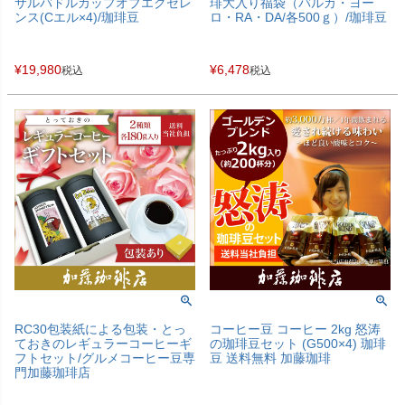
サルバドルカップオブエクセレ
琲大入り福袋（バルカ・ヨー
ンス(Cエル×4)/珈琲豆
ロ・RA・DA/各500ｇ）/珈琲豆
¥
19,980
¥
6,478
税込
税込
RC30包装紙による包装・とっ
コーヒー豆 コーヒー 2kg 怒涛
ておきのレギュラーコーヒーギ
の珈琲豆セット (G500×4) 珈琲
フトセット/グルメコーヒー豆専
豆 送料無料 加藤珈琲
門加藤珈琲店