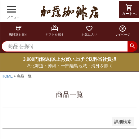
shopping_cart
shopping_cart
在庫なし商品
在庫なし商品を表示しない
カートへ
カートへ
メニュー
coffee
card_giftcard
favorite_border
account_circle
商品番号
珈琲豆を探す
ギフトを探す
お気に入り
マイページ
並び順
新着順
3,980円(税込)以上お買い上げで送料当社負担
登録順
※北海道・沖縄・一部離島地域・海外を除く
価格が安い順
価格が高い順
HOME
商品一覧
優先度順
レビュー順
商品一覧
キーワードヒット順
検索
詳細検索