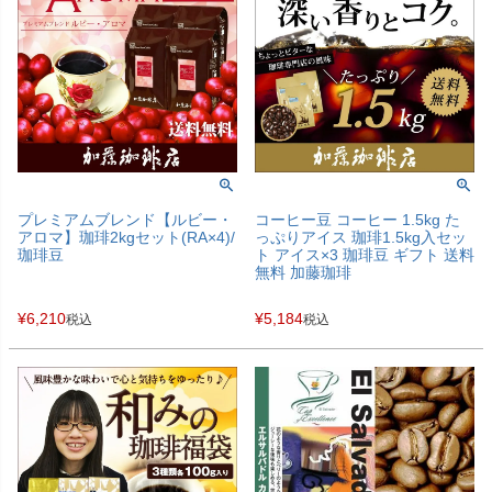
プレミアムブレンド【ルビー・
コーヒー豆 コーヒー 1.5kg た
アロマ】珈琲2kgセット(RA×4)/
っぷりアイス 珈琲1.5kg入セッ
珈琲豆
ト アイス×3 珈琲豆 ギフト 送料
無料 加藤珈琲
¥
6,210
¥
5,184
税込
税込