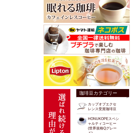
珈琲豆カテゴリー
カップオブエクセ
レンス受賞珈琲豆
HONUKOPEスペシ
ャルティコーヒー
(世界規格Qグレー
ド)