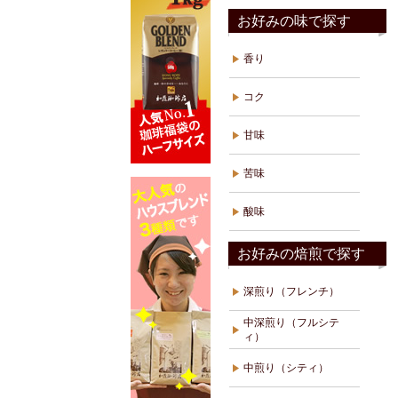
お好みの味で探す
香り
コク
甘味
苦味
酸味
お好みの焙煎で探す
深煎り（フレンチ）
中深煎り（フルシテ
ィ）
中煎り（シティ）