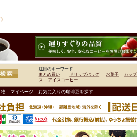
店》
注目のキーワード
まとめ買い
ドリップバッグ
お菓子
カップ
ス
アイスコーヒー
り物
マイページ
お気に入りの珈琲豆を探す