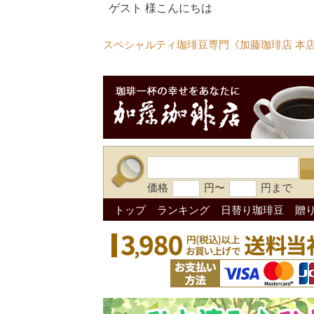
ゲスト 様こんにちは
スペシャルティ珈琲豆専門《加藤珈琲店 本
価格
円〜
円まで
トップ
ランキング
日替り珈琲豆
贈