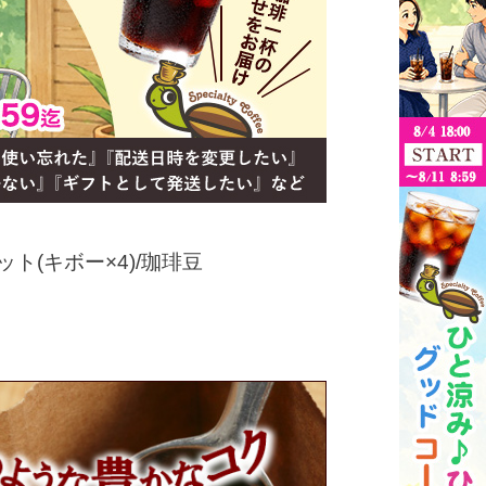
ト(キボー×4)/珈琲豆