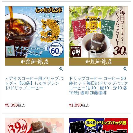
～アイスコーヒー用ドリップバ
ドリップコーヒー コーヒー 30
ッグ～【60袋】しゃちブレン
袋セット 毎日のドリップバッグ
ド/ドリップコーヒー
コーヒー(甘10・鯱10・深10 各
10袋) 珈琲 加藤珈琲
¥
5,398
¥
1,890
税込
税込