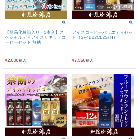
【簡易化粧箱入り・3本入】ス
アイスコーヒーバラエティセッ
ペシャルティアイスリキッドコ
ト（SP4BB2CL2SH4）
ーヒーセット 無糖
¥
2,808
¥
7,558
税込
税込