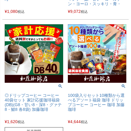
ン・ヨーロ・スッキリ・青・
赤・Cエル/各20袋) ドリップコ
¥
1,080
¥
9,072
税込
税込
ーヒー 送料無料 加藤珈琲
◎ドリップコーヒー コーヒー
100袋入りセット10種類から選
40袋セット 家計応援珈琲福袋
べるアソート福袋 珈琲 ドリッ
(DB)(G8・甘い8・深8・グァテ
プコーヒー コーヒー 珈琲 加藤
8・鯱8 各8袋) 加藤珈琲
珈琲
¥
1,620
¥
4,644
税込
税込