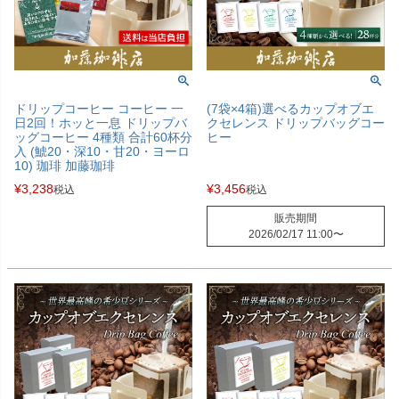
ドリップコーヒー コーヒー 一
(7袋×4箱)選べるカップオブエ
日2回！ホッと一息 ドリップバ
クセレンス ドリップバッグコー
ッグコーヒー 4種類 合計60杯分
ヒー
入 (鯱20・深10・甘20・ヨーロ
10) 珈琲 加藤珈琲
¥
3,238
¥
3,456
税込
税込
販売期間
2026/02/17 11:00
〜