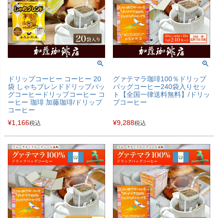
ドリップコーヒー コーヒー 20
グァテマラ珈琲100％ドリップ
袋 しゃちブレンドドリップバッ
バッグコーヒー240袋入りセッ
グコーヒードリップコーヒー コ
ト【全国一律送料無料】/ドリッ
ーヒー 珈琲 加藤珈琲/ドリップ
プコーヒー
コーヒー
¥
1,166
¥
9,288
税込
税込