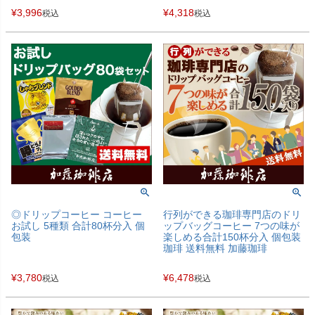
¥
3,996
¥
4,318
税込
税込
◎ドリップコーヒー コーヒー
行列ができる珈琲専門店のドリ
お試し 5種類 合計80杯分入 個
ップバッグコーヒー 7つの味が
包装
楽しめる合計150杯分入 個包装
珈琲 送料無料 加藤珈琲
¥
3,780
¥
6,478
税込
税込