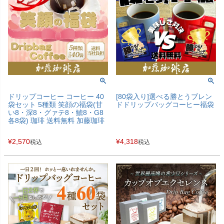
ドリップコーヒー コーヒー 40
[80袋入り]選べる勝とうブレン
袋セット 5種類 笑顔の福袋(甘
ドドリップバッグコーヒー福袋
い8・深8・グァテ8・鯱8・G8
各8袋) 珈琲 送料無料 加藤珈琲
¥
2,570
¥
4,318
税込
税込