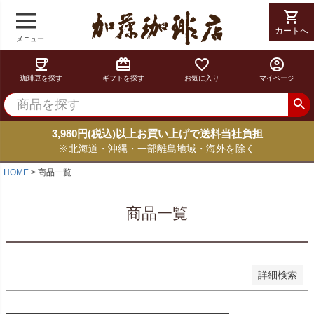
shopping_cart
shopping_cart
在庫なし商品
在庫なし商品を表示しない
カートへ
カートへ
メニュー
coffee
card_giftcard
favorite_border
account_circle
商品番号
珈琲豆を探す
ギフトを探す
お気に入り
マイページ
並び順
新着順
3,980円(税込)以上お買い上げで送料当社負担
登録順
※北海道・沖縄・一部離島地域・海外を除く
価格が安い順
価格が高い順
HOME
商品一覧
優先度順
レビュー順
商品一覧
キーワードヒット順
検索
詳細検索