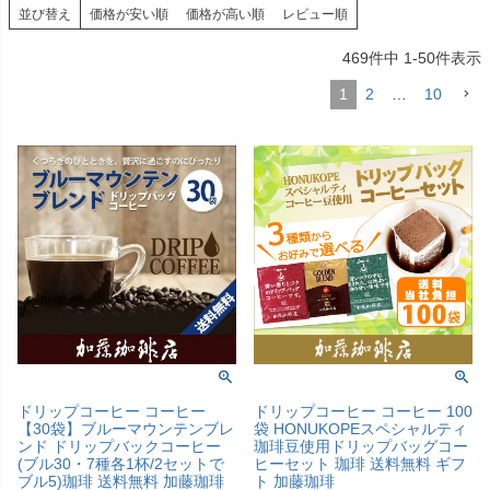
並び替え
価格が安い順
価格が高い順
レビュー順
469
件中
1
-
50
件表示
1
2
…
10
ドリップコーヒー コーヒー
ドリップコーヒー コーヒー 100
【30袋】ブルーマウンテンブレ
袋 HONUKOPEスペシャルティ
ンド ドリップバックコーヒー
珈琲豆使用ドリップバッグコー
(ブル30・7種各1杯/2セットで
ヒーセット 珈琲 送料無料 ギフ
ブル5)珈琲 送料無料 加藤珈琲
ト 加藤珈琲