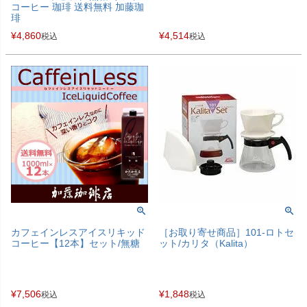
コーヒー 珈琲 送料無料 加藤珈
琲
¥
4,860
¥
4,514
税込
税込
カフェインレスアイスリキッド
［お取り寄せ商品］101-ロトセ
コーヒー【12本】セット/無糖
ット/カリタ（Kalita）
¥
7,506
¥
1,848
税込
税込