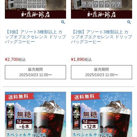
【3個】アソート3種類以上 カ
【2個】アソート3種類以上 カ
ップオブエクセレンス ドリップ
ップオブエクセレンス ドリップ
バッグコーヒー
バッグコーヒー
¥
2,700
¥
1,890
税込
税込
販売期間
販売期間
2025/10/23 11:00
〜
2025/10/23 11:00
〜