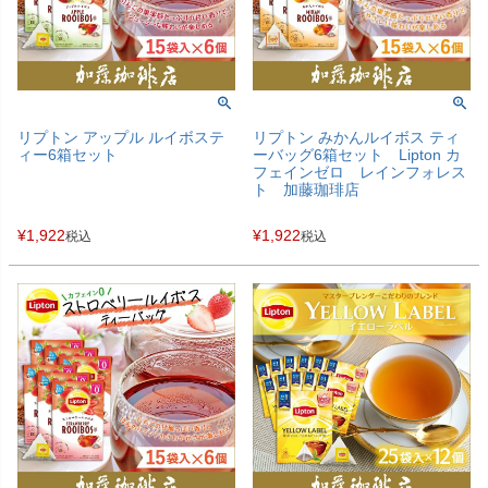
リプトン アップル ルイボステ
リプトン みかんルイボス ティ
ィー6箱セット
ーバッグ6箱セット Lipton カ
フェインゼロ レインフォレス
ト 加藤珈琲店
¥
1,922
¥
1,922
税込
税込