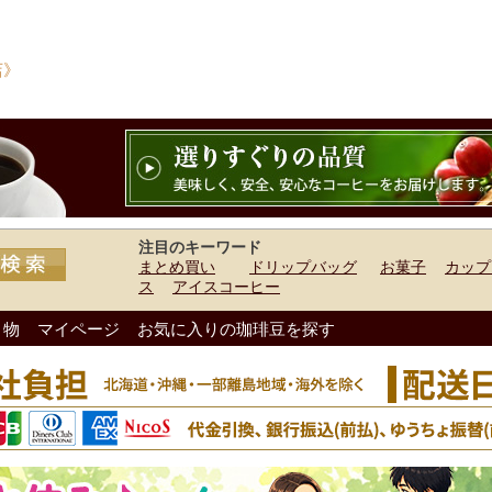
店》
注目のキーワード
まとめ買い
ドリップバッグ
お菓子
カップ
ス
アイスコーヒー
り物
マイページ
お気に入りの珈琲豆を探す