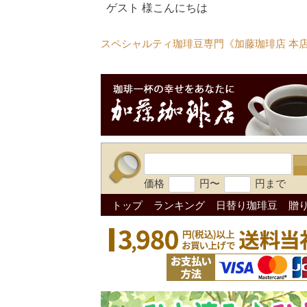
ゲスト 様こんにちは
スペシャルティ珈琲豆専門《加藤珈琲店 本
価格
円〜
円まで
トップ
ランキング
日替り珈琲豆
贈