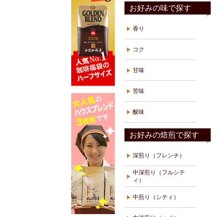
お好みの味で探す
香り
コク
甘味
苦味
酸味
お好みの焙煎で探す
深煎り（フレンチ）
中深煎り（フルシテ
ィ）
中煎り（シティ）