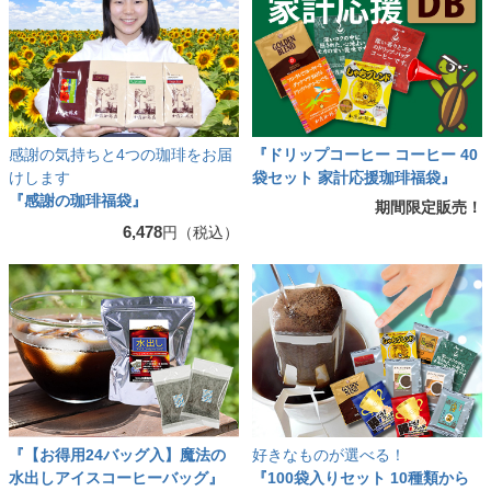
感謝の気持ちと4つの珈琲をお届
『ドリップコーヒー コーヒー 40
けします
袋セット 家計応援珈琲福袋』
『感謝の珈琲福袋』
期間限定販売！
6,478
円（税込）
『【お得用24バッグ入】魔法の
好きなものが選べる！
水出しアイスコーヒーバッグ』
『100袋入りセット 10種類から