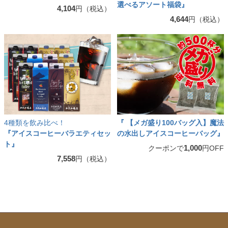
選べるアソート福袋』
4,104
円（税込）
4,644
円（税込）
4種類を飲み比べ！
『 【メガ盛り100バッグ入】魔法
『アイスコーヒーバラエティセッ
の水出しアイスコーヒーバッグ』
ト』
1,000
クーポンで
円OFF
7,558
円（税込）