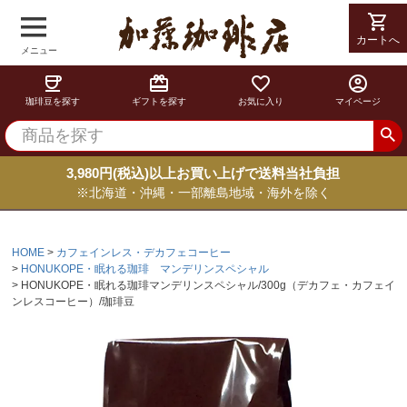
shopping_cart
カートへ
メニュー
coffee
card_giftcard
favorite_border
account_circle
珈琲豆を探す
ギフトを探す
お気に入り
マイページ
3,980円(税込)以上お買い上げで送料当社負担
※北海道・沖縄・一部離島地域・海外を除く
HOME
カフェインレス・デカフェコーヒー
HONUKOPE・眠れる珈琲 マンデリンスペシャル
HONUKOPE・眠れる珈琲マンデリンスペシャル/300g（デカフェ・カフェイ
ンレスコーヒー）/珈琲豆