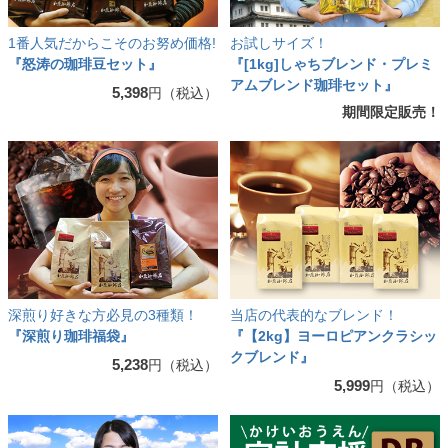
1番人気だからこそのお努め価格!
お試しサイズ！
『怒涛の珈琲豆セット』
『[1kg]しゃちブレンド・プレミ
アムブレンド珈琲セット』
5,398
円（税込）
期間限定販売！
深煎り好きな方必見の3種類！
当店の代表的なブレンド！
『深煎り珈琲福袋』
『【2kg】ヨーロピアンクラシッ
クブレンド』
5,238
円（税込）
5,999
円（税込）