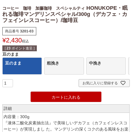
HONUKOPE・眠
コーヒー 珈琲 加藤珈琲 スペシャルティ
れる珈琲マンデリンスペシャル/300g（デカフェ・カ
フェインレスコーヒー）/珈琲豆
商品番号
3201-03
¥
2,430
税込
[
23
ポイント進呈 ]
豆のまま
豆のまま
粗挽き
中挽き
お気に入りに登録する
カートに入れる
詳細
内容量：300g
『液体二酸化炭素抽出法』で美味しいデカフェ（カフェインレスコ
ーヒー）が実現しまし た。マンデリンの深くコクのある風味をお楽