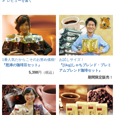
レビューを書く
1番人気だからこそのお努め価格!
お試しサイズ！
『怒涛の珈琲豆セット』
『[1kg]しゃちブレンド・プレミ
アムブレンド珈琲セット』
5,398
円（税込）
期間限定販売！