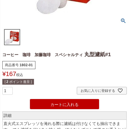
丸型濾紙#1
コーヒー 珈琲 加藤珈琲 スペシャルティ
商品番号
1802-01
¥
167
税込
[
2
ポイント進呈 ]
お気に入りに登録する
カートに入れる
詳細
直火式エスプレッソを淹れる際に濾紙は付けなくても抽出できま