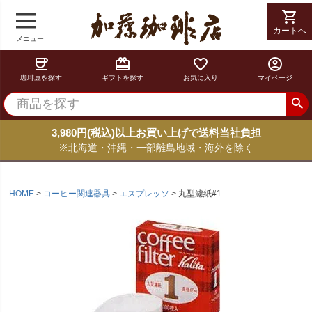
shopping_cart
カートへ
メニュー
coffee
card_giftcard
favorite_border
account_circle
珈琲豆を探す
ギフトを探す
お気に入り
マイページ
3,980円(税込)以上お買い上げで送料当社負担
※北海道・沖縄・一部離島地域・海外を除く
HOME
コーヒー関連器具
エスプレッソ
丸型濾紙#1