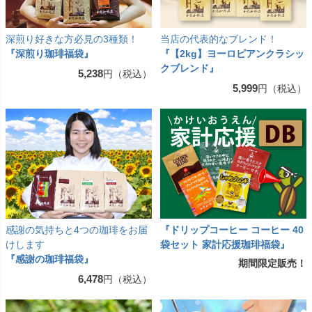
深煎り好きな方必見の3種類！
当店の代表的なブレンド！
『深煎り珈琲福袋』
『【2kg】ヨーロピアンクラシッ
クブレンド』
5,238
円（税込）
5,999
円（税込）
感謝の気持ちと4つの珈琲をお届
『ドリップコーヒー コーヒー 40
けします
袋セット 家計応援珈琲福袋』
『感謝の珈琲福袋』
期間限定販売！
6,478
円（税込）