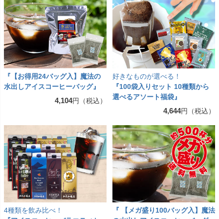
『【お得用24バッグ入】魔法の
好きなものが選べる！
水出しアイスコーヒーバッグ』
『100袋入りセット 10種類から
選べるアソート福袋』
4,104
円（税込）
4,644
円（税込）
4種類を飲み比べ！
『 【メガ盛り100バッグ入】魔法