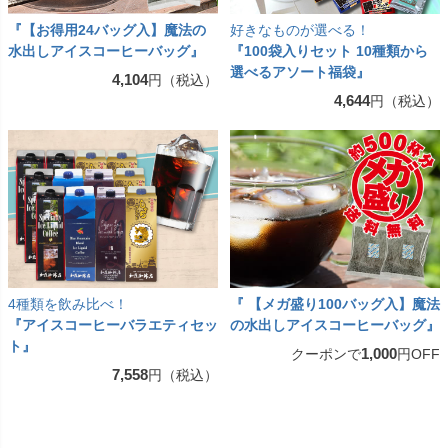
『【お得用24バッグ入】魔法の
好きなものが選べる！
水出しアイスコーヒーバッグ』
『100袋入りセット 10種類から
選べるアソート福袋』
4,104
円（税込）
4,644
円（税込）
4種類を飲み比べ！
『 【メガ盛り100バッグ入】魔法
『アイスコーヒーバラエティセッ
の水出しアイスコーヒーバッグ』
ト』
1,000
クーポンで
円OFF
7,558
円（税込）