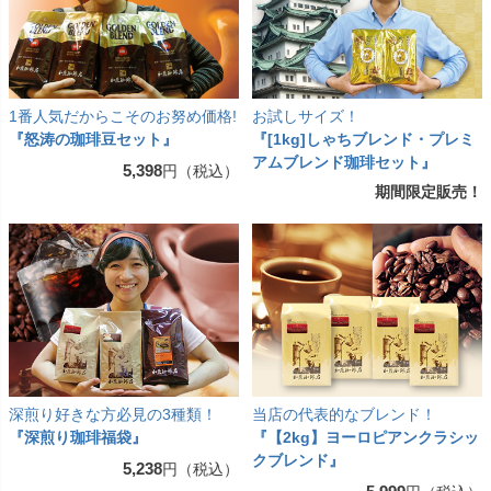
1番人気だからこそのお努め価格!
お試しサイズ！
『怒涛の珈琲豆セット』
『[1kg]しゃちブレンド・プレミ
アムブレンド珈琲セット』
5,398
円（税込）
期間限定販売！
深煎り好きな方必見の3種類！
当店の代表的なブレンド！
『深煎り珈琲福袋』
『【2kg】ヨーロピアンクラシッ
クブレンド』
5,238
円（税込）