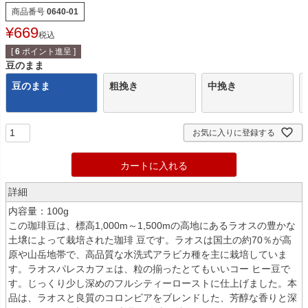
商品番号
0640-01
¥
669
税込
[
6
ポイント進呈 ]
豆のまま
豆のまま
粗挽き
中挽き
お気に入りに登録する
カートに入れる
詳細
内容量：100g
この珈琲豆は、標高1,000m～1,500mの高地にあるラオスの豊かな
土壌によって栽培された珈琲 豆です。ラオスは国土の約70％が高
原や山岳地帯で、高品質な水洗式アラビカ種を主に栽培していま
す。ラオスパレスカフェは、粒の揃ったとてもいいコー ヒー豆で
す。じっくり少し深めのフルシティーローストに仕上げました。本
品は、ラオスと良質のコロンビアをブレンドした、芳醇な香りと深