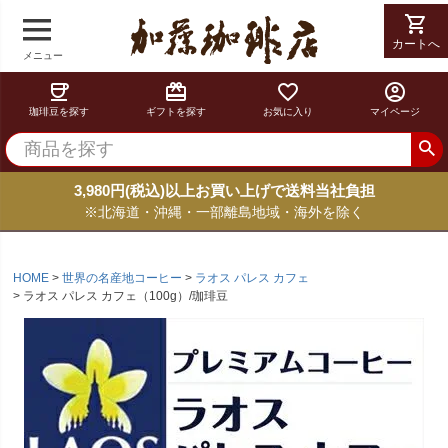
shopping_cart
カートへ
メニュー
coffee
card_giftcard
favorite_border
account_circle
珈琲豆を探す
ギフトを探す
お気に入り
マイページ
3,980円(税込)以上お買い上げで送料当社負担
※北海道・沖縄・一部離島地域・海外を除く
HOME
世界の名産地コーヒー
ラオス パレス カフェ
ラオス パレス カフェ（100g）/珈琲豆