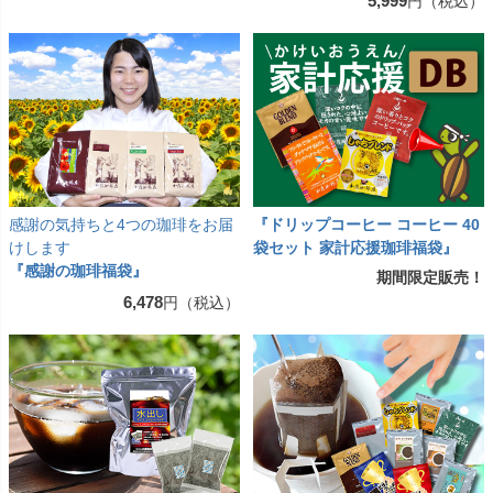
5,999
円（税込）
感謝の気持ちと4つの珈琲をお届
『ドリップコーヒー コーヒー 40
けします
袋セット 家計応援珈琲福袋』
『感謝の珈琲福袋』
期間限定販売！
6,478
円（税込）