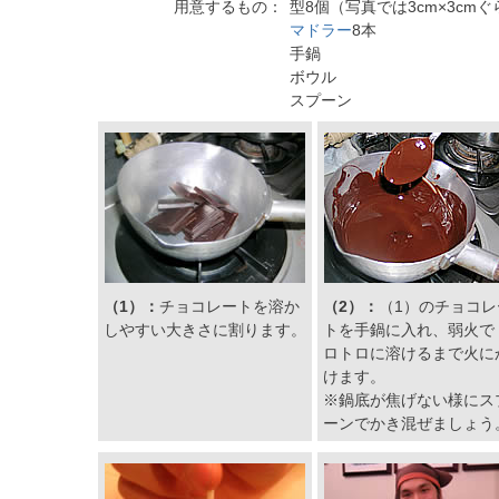
用意するもの：
型8個（写真では3cm×3cm
マドラー
8本
手鍋
ボウル
スプーン
（1）：
チョコレートを溶か
（2）：
（1）のチョコレ
しやすい大きさに割ります。
トを手鍋に入れ、弱火で
ロトロに溶けるまで火に
けます。
※鍋底が焦げない様にス
ーンでかき混ぜましょう