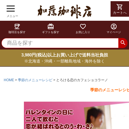
shopping_cart
shopping_cart
カートへ
カートへ
メニュー
coffee
card_giftcard
favorite_border
account_circle
珈琲豆を探す
ギフトを探す
お気に入り
マイページ
3,980円(税込)以上お買い上げで送料当社負担
※北海道・沖縄・一部離島地域・海外を除く
HOME
季節のメニューレシピ
とろける恋のカフェショコラーノ
季節のメニューレシ