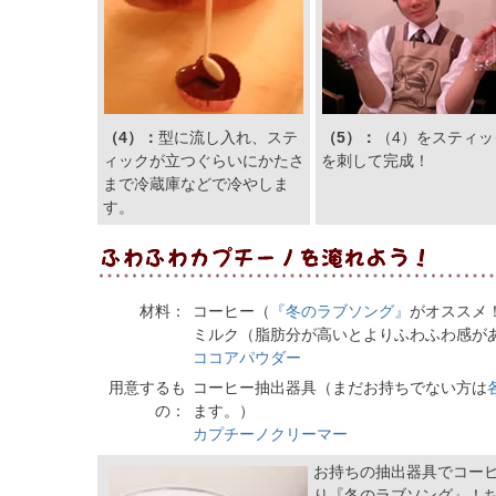
（4）：
型に流し入れ、ステ
（5）：
（4）をスティッ
ィックが立つぐらいにかたさ
を刺して完成！
まで冷蔵庫などで冷やしま
す。
材料：
コーヒー（
『冬のラブソング』
がオススメ
ミルク（脂肪分が高いとよりふわふわ感が
ココアパウダー
用意するも
コーヒー抽出器具（まだお持ちでない方は
の：
ます。）
カプチーノクリーマー
お持ちの抽出器具でコー
り『冬のラブソング』！