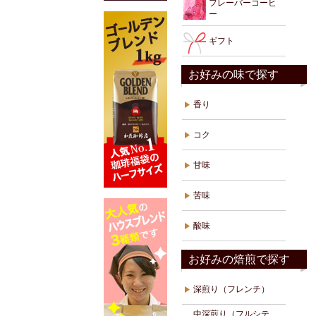
フレーバーコーヒ
ー
ギフト
お好みの味で探す
香り
コク
甘味
苦味
酸味
お好みの焙煎で探す
深煎り（フレンチ）
中深煎り（フルシテ