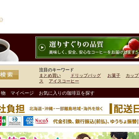
店》
注目のキーワード
まとめ買い
ドリップバッグ
お菓子
カップ
ス
アイスコーヒー
り物
マイページ
お気に入りの珈琲豆を探す