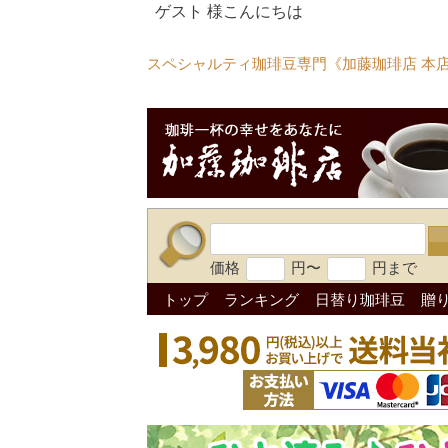
ゲスト 様こんにちは
スペシャルティ珈琲豆専門《加藤珈琲店 本
価格
円〜
円まで
トップ
ランキング
日替り珈琲豆
贈