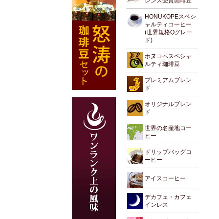
レンス受賞珈琲豆
HONUKOPEスペシ
ャルティコーヒー
(世界規格Qグレー
ド)
ホヌコペスペシャ
ルティ珈琲豆
プレミアムブレン
ド
オリジナルブレン
ド
世界の名産地コー
ヒー
ドリップバッグコ
ーヒー
アイスコーヒー
デカフェ・カフェ
インレス