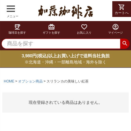
shopping_cart
shopping_cart
カートへ
カートへ
メニュー
coffee
card_giftcard
favorite_border
account_circle
珈琲豆を探す
ギフトを探す
お気に入り
マイページ
3,980円(税込)以上お買い上げで送料当社負担
※北海道・沖縄・一部離島地域・海外を除く
HOME
オプション商品
スリランカの美味しい紅茶
現在登録されている商品はありません。