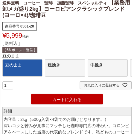
【業務用
送料無料 コーヒー 珈琲 加藤珈琲 スペシャルティ
卸メガ盛り2kg】ヨーロピアンクラシックブレンド
(ヨーロ×4)/珈琲豆
商品番号
0501-20
¥
5,999
税込
送料込
[
56
ポイント進呈 ]
豆のまま
豆のまま
粗挽き
中挽き
お気に入りに登録する
カートに入れる
詳細
内容量：2kg（500g入袋×4袋でのお届けとなります。）
深いコクと苦みが見事にマッチした珈琲専門店の味わい。コロンビ
アをベースにした当店の代表的なブレンドです。私どものコーヒー