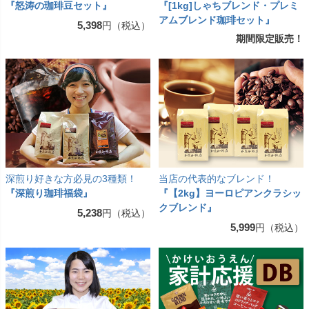
『怒涛の珈琲豆セット』
『[1kg]しゃちブレンド・プレミ
アムブレンド珈琲セット』
5,398
円（税込）
期間限定販売！
深煎り好きな方必見の3種類！
当店の代表的なブレンド！
『深煎り珈琲福袋』
『【2kg】ヨーロピアンクラシッ
クブレンド』
5,238
円（税込）
5,999
円（税込）