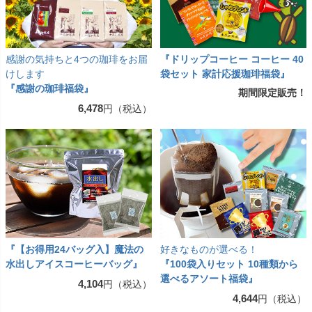
感謝の気持ちと4つの珈琲をお届
『ドリップコーヒー コーヒー 40
けします
袋セット 家計応援珈琲福袋』
『感謝の珈琲福袋』
期間限定販売！
6,478
円（税込）
『【お得用24バッグ入】魔法の
好きなものが選べる！
水出しアイスコーヒーバッグ』
『100袋入りセット 10種類から
選べるアソート福袋』
4,104
円（税込）
4,644
円（税込）