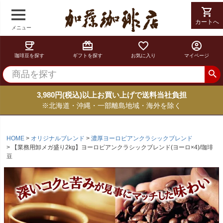
shopping_cart
カートへ
メニュー
coffee
card_giftcard
favorite_border
account_circle
珈琲豆を探す
ギフトを探す
お気に入り
マイページ
3,980円(税込)以上お買い上げで送料当社負担
※北海道・沖縄・一部離島地域・海外を除く
HOME
オリジナルブレンド
濃厚ヨーロピアンクラシックブレンド
【業務用卸メガ盛り2kg】ヨーロピアンクラシックブレンド(ヨーロ×4)/珈琲
豆