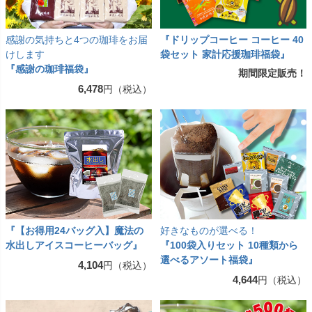
感謝の気持ちと4つの珈琲をお届
『ドリップコーヒー コーヒー 40
けします
袋セット 家計応援珈琲福袋』
『感謝の珈琲福袋』
期間限定販売！
6,478
円（税込）
『【お得用24バッグ入】魔法の
好きなものが選べる！
水出しアイスコーヒーバッグ』
『100袋入りセット 10種類から
選べるアソート福袋』
4,104
円（税込）
4,644
円（税込）