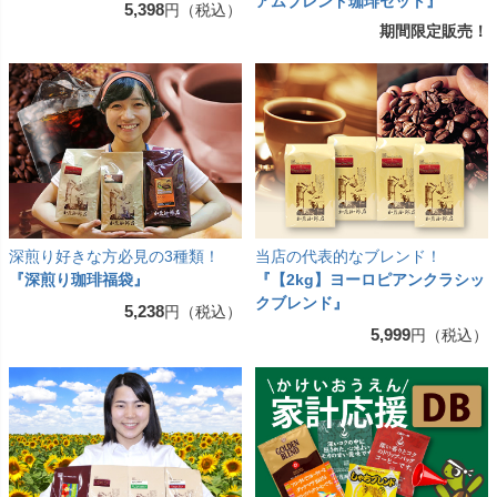
アムブレンド珈琲セット』
5,398
円（税込）
期間限定販売！
深煎り好きな方必見の3種類！
当店の代表的なブレンド！
『深煎り珈琲福袋』
『【2kg】ヨーロピアンクラシッ
クブレンド』
5,238
円（税込）
5,999
円（税込）