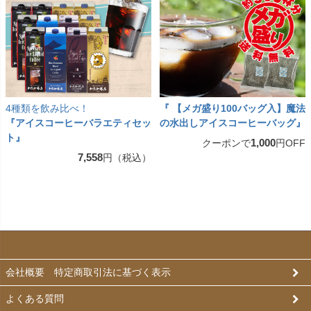
4種類を飲み比べ！
『 【メガ盛り100バッグ入】魔法
『アイスコーヒーバラエティセッ
の水出しアイスコーヒーバッグ』
ト』
1,000
クーポンで
円OFF
7,558
円（税込）
会社概要 特定商取引法に基づく表示
よくある質問