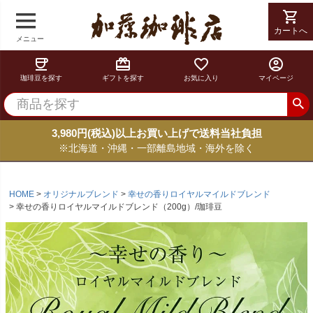
shopping_cart
カートへ
メニュー
coffee
card_giftcard
favorite_border
account_circle
珈琲豆を探す
ギフトを探す
お気に入り
マイページ
3,980円(税込)以上お買い上げで送料当社負担
※北海道・沖縄・一部離島地域・海外を除く
HOME
オリジナルブレンド
幸せの香りロイヤルマイルドブレンド
幸せの香りロイヤルマイルドブレンド（200g）/珈琲豆