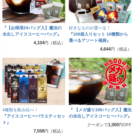
『【お得用24バッグ入】魔法の
好きなものが選べる！
水出しアイスコーヒーバッグ』
『100袋入りセット 10種類から
選べるアソート福袋』
4,104
円（税込）
4,644
円（税込）
4種類を飲み比べ！
『 【メガ盛り100バッグ入】魔法
『アイスコーヒーバラエティセッ
の水出しアイスコーヒーバッグ』
ト』
1,000
クーポンで
円OFF
7,558
円（税込）