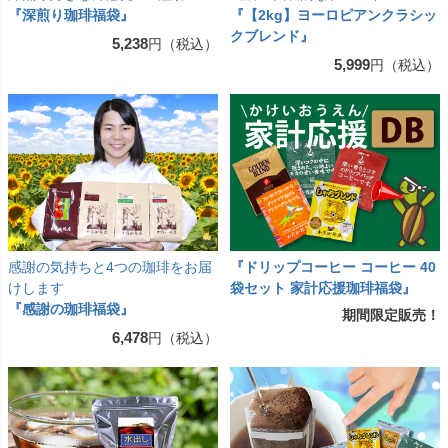
『深煎り珈琲福袋』
『【2kg】ヨーロピアンクラシッ
クブレンド』
5,238
円（税込）
5,999
円（税込）
感謝の気持ちと4つの珈琲をお届
『ドリップコーヒー コーヒー 40
けします
袋セット 家計応援珈琲福袋』
『感謝の珈琲福袋』
期間限定販売！
6,478
円（税込）