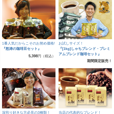
1番人気だからこそのお努め価格!
お試しサイズ！
『怒涛の珈琲豆セット』
『[1kg]しゃちブレンド・プレミ
アムブレンド珈琲セット』
5,398
円（税込）
期間限定販売！
深煎り好きな方必見の3種類！
当店の代表的なブレンド！