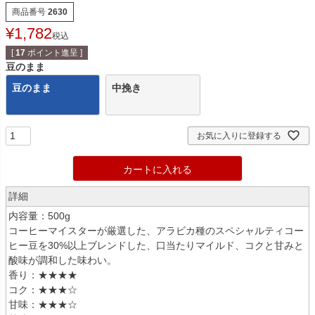
商品番号
2630
¥
1,782
税込
[
17
ポイント進呈 ]
豆のまま
豆のまま
中挽き
お気に入りに登録する
カートに入れる
詳細
内容量：500g
コーヒーマイスターが厳選した、アラビカ種のスペシャルティコー
ヒー豆を30%以上ブレンドした、口当たりマイルド、コクと甘みと
酸味が調和した味わい。
香り：★★★★
コク：★★★☆
甘味：★★★☆