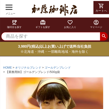
shopping_cart
カートへ
メニュー
coffee
card_giftcard
favorite_border
account_circle
珈琲豆を探す
ギフトを探す
お気に入り
マイページ
3,980円(税込)以上お買い上げで送料当社負担
※北海道・沖縄・一部離島地域・海外を除く
HOME
オリジナルブレンド
ゴールデンブレンド
【業務用卸】ゴールデンブレンド/500g袋