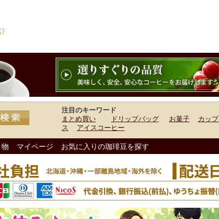
店》
注目のキーワード
まとめ買い
ドリップバッグ
お菓子
カップ
ス
アイスコーヒー
り物
マイページ
お気に入りの珈琲豆を探す