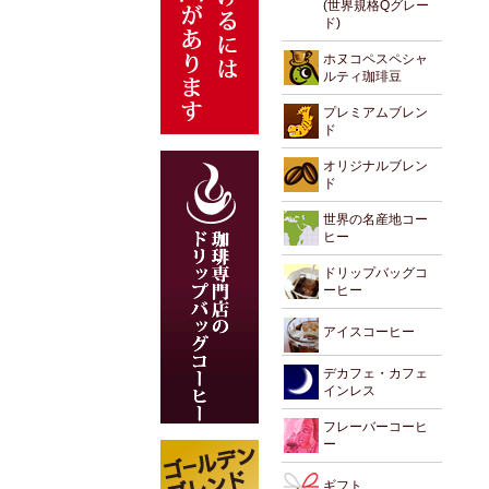
(世界規格Qグレー
ド)
ホヌコペスペシャ
ルティ珈琲豆
プレミアムブレン
ド
オリジナルブレン
ド
世界の名産地コー
ヒー
ドリップバッグコ
ーヒー
アイスコーヒー
デカフェ・カフェ
インレス
フレーバーコーヒ
ー
ギフト