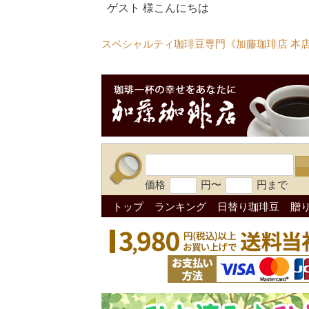
ゲスト 様こんにちは
スペシャルティ珈琲豆専門《加藤珈琲店 本
価格
円〜
円まで
トップ
ランキング
日替り珈琲豆
贈