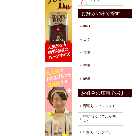
お好みの味で探す
香り
コク
甘味
苦味
酸味
お好みの焙煎で探す
深煎り（フレンチ）
中深煎り（フルシテ
ィ）
中煎り（シティ）