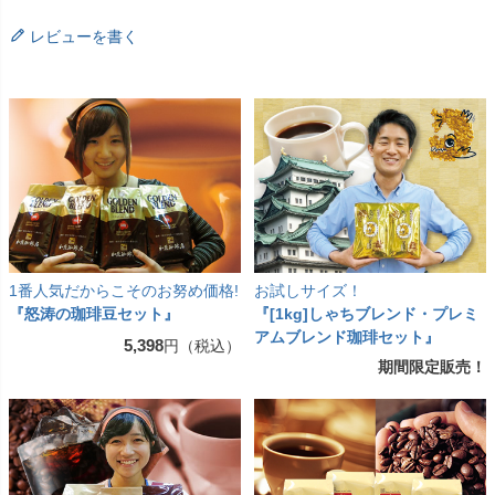
レビューを書く
1番人気だからこそのお努め価格!
お試しサイズ！
『怒涛の珈琲豆セット』
『[1kg]しゃちブレンド・プレミ
アムブレンド珈琲セット』
5,398
円（税込）
期間限定販売！