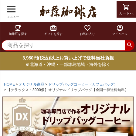
shopping_cart
カートへ
メニュー
coffee
card_giftcard
favorite_border
account_circle
珈琲豆を探す
ギフトを探す
お気に入り
マイページ
3,980円(税込)以上お買い上げで送料当社負担
※北海道・沖縄・一部離島地域・海外を除く
HOME
オリジナル商品
ドリップバッグコーヒー（カフェバッグ）
【デラックス・3000個】オリジナルドリップバッグ【全国一律送料無料】