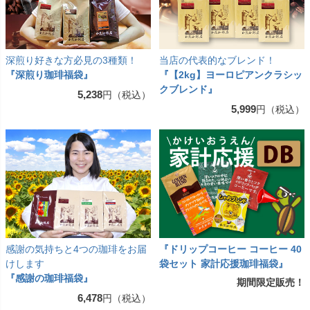
深煎り好きな方必見の3種類！
当店の代表的なブレンド！
『深煎り珈琲福袋』
『【2kg】ヨーロピアンクラシッ
クブレンド』
5,238
円（税込）
5,999
円（税込）
感謝の気持ちと4つの珈琲をお届
『ドリップコーヒー コーヒー 40
けします
袋セット 家計応援珈琲福袋』
『感謝の珈琲福袋』
期間限定販売！
6,478
円（税込）