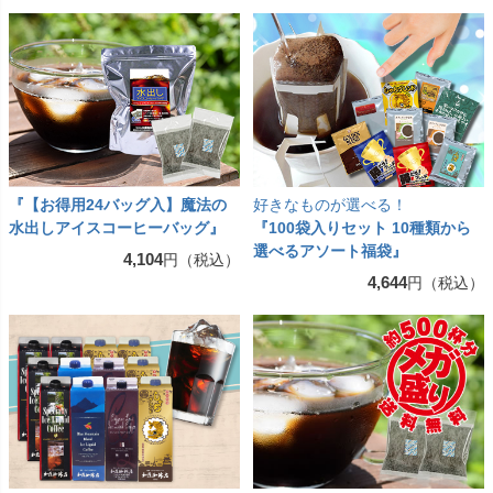
『【お得用24バッグ入】魔法の
好きなものが選べる！
水出しアイスコーヒーバッグ』
『100袋入りセット 10種類から
選べるアソート福袋』
4,104
円（税込）
4,644
円（税込）