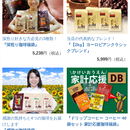
深煎り好きな方必見の3種類！
当店の代表的なブレンド！
『深煎り珈琲福袋』
『【2kg】ヨーロピアンクラシッ
クブレンド』
5,238
円（税込）
5,999
円（税込）
感謝の気持ちと4つの珈琲をお届
『ドリップコーヒー コーヒー 40
けします
袋セット 家計応援珈琲福袋』