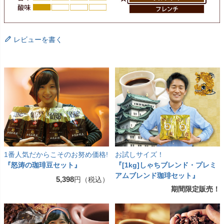
レビューを書く
1番人気だからこそのお努め価格!
お試しサイズ！
『怒涛の珈琲豆セット』
『[1kg]しゃちブレンド・プレミ
アムブレンド珈琲セット』
5,398
円（税込）
期間限定販売！