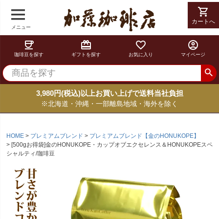
shopping_cart
カートへ
メニュー
coffee
card_giftcard
favorite_border
account_circle
珈琲豆を探す
ギフトを探す
お気に入り
マイページ
3,980円(税込)以上お買い上げで送料当社負担
※北海道・沖縄・一部離島地域・海外を除く
HOME
プレミアムブレンド
プレミアムブレンド【金のHONUKOPE】
[500gお得袋]金のHONUKOPE・カップオブエクセレンス＆HONUKOPEスペ
シャルティ/珈琲豆