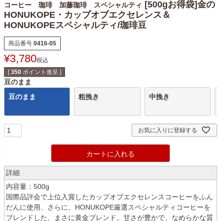
[500gお得袋]金の
コーヒー 珈琲 加藤珈琲 スペシャルティ
HONUKOPE・カップオブエクセレンス＆
HONUKOPEスペシャルティ/珈琲豆
商品番号
0416-05
¥
3,780
税込
[
350
ポイント進呈 ]
豆のまま
豆のまま
粗挽き
中挽き
お気に入りに登録する
カートに入れる
詳細
内容量：500g
国際品評会で上位入賞したカップオブエクセレンスコーヒーをふん
だんに使用、さらに、HONUKOPE厳選スペシャルティコーヒーを
ブレンドした、まさに黄金ブレンド。甘さが豊かで、なめらかな質