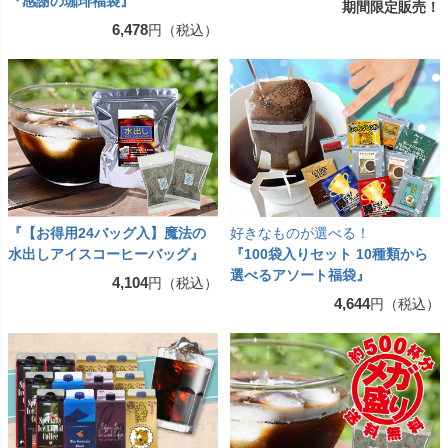
『感謝の珈琲福袋』
期間限定販売！
6,478
円（税込）
『【お得用24バッグ入】魔法の
好きなものが選べる！
水出しアイスコーヒーバッグ』
『100袋入りセット 10種類から
選べるアソート福袋』
4,104
円（税込）
4,644
円（税込）