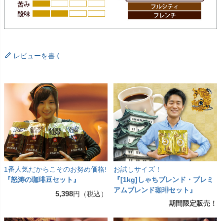
レビューを書く
1番人気だからこそのお努め価格!
お試しサイズ！
『怒涛の珈琲豆セット』
『[1kg]しゃちブレンド・プレミ
アムブレンド珈琲セット』
5,398
円（税込）
期間限定販売！