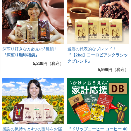
深煎り好きな方必見の3種類！
当店の代表的なブレンド！
『深煎り珈琲福袋』
『【2kg】ヨーロピアンクラシッ
クブレンド』
5,238
円（税込）
5,999
円（税込）
感謝の気持ちと4つの珈琲をお届
『ドリップコーヒー コーヒー 40