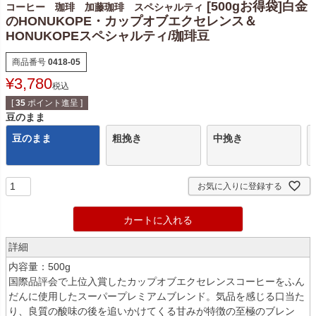
[500gお得袋]白金
コーヒー 珈琲 加藤珈琲 スペシャルティ
のHONUKOPE・カップオブエクセレンス＆
HONUKOPEスペシャルティ/珈琲豆
商品番号
0418-05
¥
3,780
税込
[
35
ポイント進呈 ]
豆のまま
豆のまま
粗挽き
中挽き
お気に入りに登録する
カートに入れる
詳細
内容量：500g
国際品評会で上位入賞したカップオブエクセレンスコーヒーをふん
だんに使用したスーパープレミアムブレンド。気品を感じる口当た
り、良質の酸味の後を追いかけてくる甘みが特徴の至極のブレン