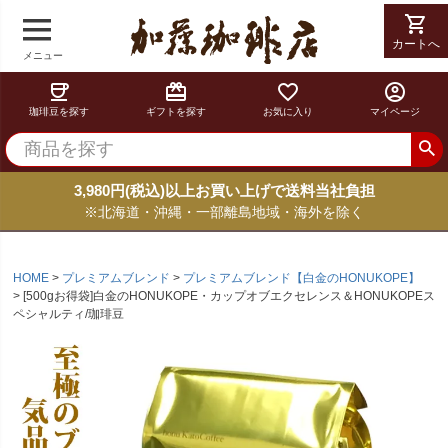
shopping_cart
カートへ
メニュー
coffee
card_giftcard
favorite_border
account_circle
珈琲豆を探す
ギフトを探す
お気に入り
マイページ
3,980円(税込)以上お買い上げで送料当社負担
※北海道・沖縄・一部離島地域・海外を除く
HOME
プレミアムブレンド
プレミアムブレンド【白金のHONUKOPE】
[500gお得袋]白金のHONUKOPE・カップオブエクセレンス＆HONUKOPEス
ペシャルティ/珈琲豆