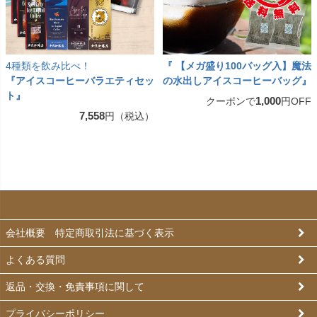
4種類を飲み比べ！
『 【メガ盛り100バッグ入】魔法
『アイスコーヒーバラエティセッ
の水出しアイスコーヒーバッグ』
ト』
1,000
クーポンで
円OFF
7,558
円（税込）
会社概要 特定商取引法に基づく表示
よくある質問
返品・交換・免責事項に関して
プライバシーポリシー