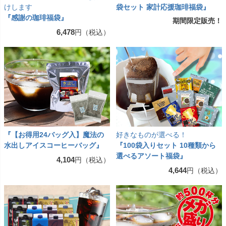
けします
袋セット 家計応援珈琲福袋』
『感謝の珈琲福袋』
期間限定販売！
6,478
円（税込）
『【お得用24バッグ入】魔法の
好きなものが選べる！
水出しアイスコーヒーバッグ』
『100袋入りセット 10種類から
選べるアソート福袋』
4,104
円（税込）
4,644
円（税込）