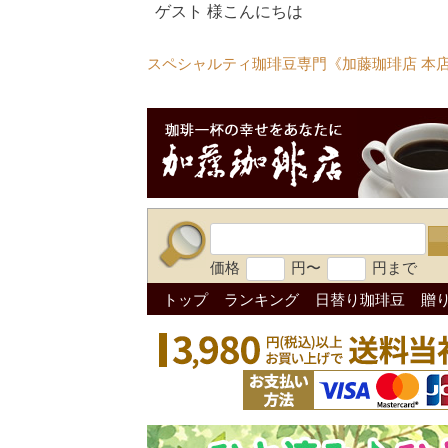
ゲスト 様こんにちは
スペシャルティ珈琲豆専門《加藤珈琲店 本
価格
円〜
円まで
トップ
ランキング
日替り珈琲豆
贈