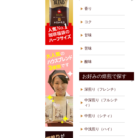
香り
コク
甘味
苦味
酸味
お好みの焙煎で探す
深煎り（フレンチ）
中深煎り（フルシテ
ィ）
中煎り（シティ）
中浅煎り（ハイ）