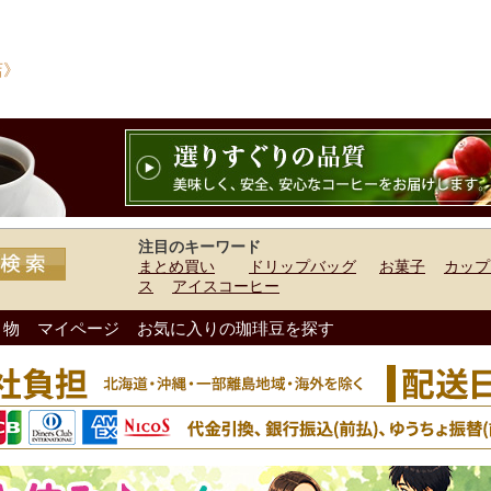
店》
注目のキーワード
まとめ買い
ドリップバッグ
お菓子
カップ
ス
アイスコーヒー
り物
マイページ
お気に入りの珈琲豆を探す