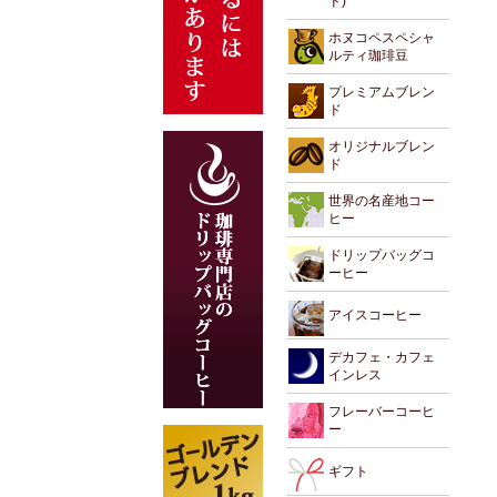
ド)
ホヌコペスペシャ
ルティ珈琲豆
プレミアムブレン
ド
オリジナルブレン
ド
世界の名産地コー
ヒー
ドリップバッグコ
ーヒー
アイスコーヒー
デカフェ・カフェ
インレス
フレーバーコーヒ
ー
ギフト