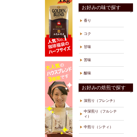
お好みの味で探す
香り
コク
甘味
苦味
酸味
お好みの焙煎で探す
深煎り（フレンチ）
中深煎り（フルシテ
ィ）
中煎り（シティ）