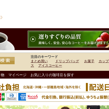
店》
注目のキーワード
まとめ買い
ドリップバッグ
お菓子
カップ
ス
アイスコーヒー
り物
マイページ
お気に入りの珈琲豆を探す