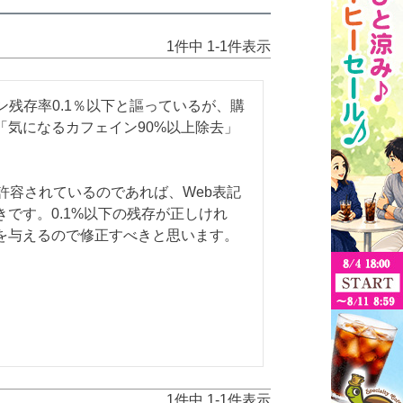
1
件中
1
-
1
件表示
ン残存率0.1％以下と謳っているが、購
「気になるカフェイン90%以上除去」
許容されているのであれば、Web表記
です。0.1%以下の残存が正しけれ
を与えるので修正すべきと思います。
1
件中
1
-
1
件表示