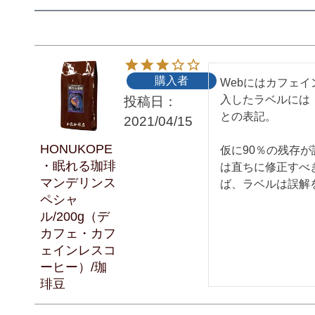
購入者
Webにはカフェイ
入したラベルには
投稿日
との表記。　

2021/04/15
HONUKOPE
仮に90％の残存が
・眠れる珈琲
は直ちに修正すべき
マンデリンス
ば、ラベルは誤解
ペシャ
ル/200g（デ
カフェ・カフ
ェインレスコ
ーヒー）/珈
琲豆