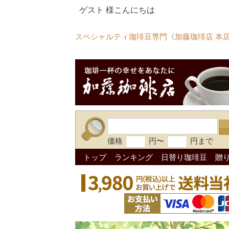
ゲスト 様こんにちは
スペシャルティ珈琲豆専門《加藤珈琲店 本
価格
円〜
円まで
トップ
ランキング
日替り珈琲豆
贈