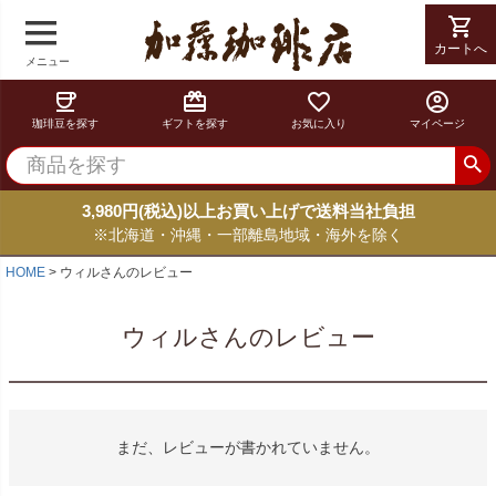
shopping_cart
カートへ
メニュー
coffee
card_giftcard
favorite_border
account_circle
珈琲豆を探す
ギフトを探す
お気に入り
マイページ
3,980円(税込)以上お買い上げで送料当社負担
※北海道・沖縄・一部離島地域・海外を除く
HOME
ウィルさんのレビュー
ウィルさんのレビュー
まだ、レビューが書かれていません。