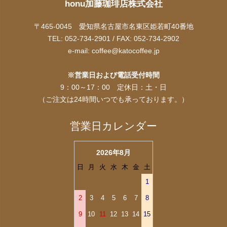
honu加藤珈琲店株式会社
〒465-0045 愛知県名古屋市名東区姫若町40番地
TEL: 052-734-2901 / FAX: 052-734-2902
e-mail:
coffee@katocoffee.jp
※営業日および電話受付時間
9：00～17：00 定休日：土・日
（ご注文は24時間いつでも承っております。）
営業日カレンダー
2026年8月
日
月
火
水
木
金
土
1
2
3
4
5
6
7
8
9
10
11
12
13
14
15