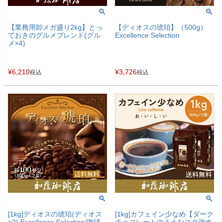
【業務用卸メガ盛り2kg】とっ
【ディオスの琥珀】（500g）
ておきのグルメブレンド(グル
Excellence Selection
メ×4)
¥
6,210
¥
3,726
税込
税込
[1kg]ディオスの琥珀(ディオス
[1kg]カフェイン少なめ【ダーク