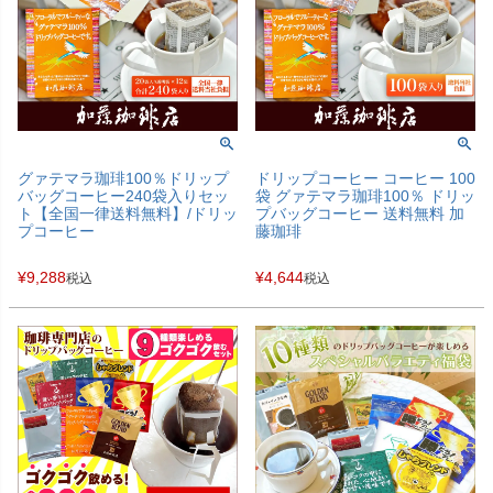
グァテマラ珈琲100％ドリップ
ドリップコーヒー コーヒー 100
バッグコーヒー240袋入りセッ
袋 グァテマラ珈琲100％ ドリッ
ト【全国一律送料無料】/ドリッ
プバッグコーヒー 送料無料 加
プコーヒー
藤珈琲
¥
9,288
¥
4,644
税込
税込