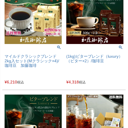
マイルドクラシックブレンド
(1kg)ビターブレンド（luxury）
2kg入セット(Mクラシック×4)/
（ビター×2）/珈琲豆
珈琲豆 加藤珈琲
¥
6,210
¥
4,318
税込
税込