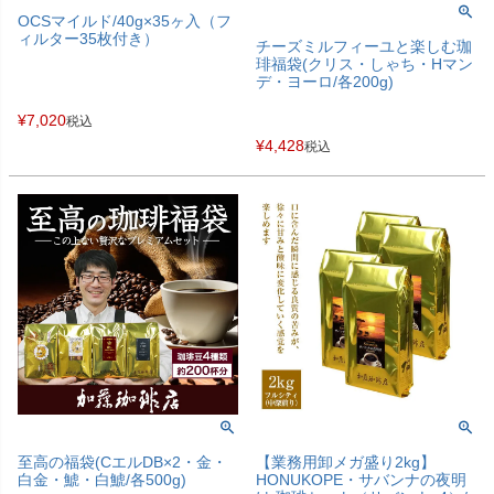
OCSマイルド/40g×35ヶ入（フ
ィルター35枚付き）
チーズミルフィーユと楽しむ珈
琲福袋(クリス・しゃち・Hマン
デ・ヨーロ/各200g)
¥
7,020
税込
¥
4,428
税込
至高の福袋(CエルDB×2・金・
【業務用卸メガ盛り2kg】
白金・鯱・白鯱/各500g)
HONUKOPE・サバンナの夜明