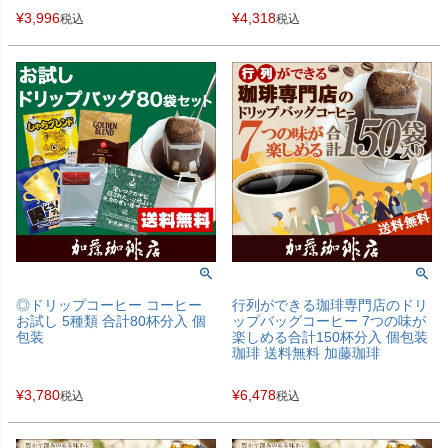
¥
3,996
¥
4,318
税込
税込
◎ドリップコーヒー コーヒー
行列ができる珈琲専門店のドリ
お試し 5種類 合計80杯分入 個
ップバッグコーヒー 7つの味が
包装
楽しめる合計150杯分入 個包装
珈琲 送料無料 加藤珈琲
¥
3,780
¥
6,478
税込
税込