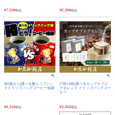
¥
7,538
¥
5,398
税込
税込
[80袋入り]選べる勝とうブレン
(7袋×4箱)選べるカップオブエ
ドドリップバッグコーヒー福袋
クセレンス ドリップバッグコー
ヒー
¥
4,318
¥
3,456
税込
税込