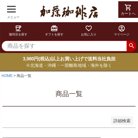
shopping_cart
shopping_cart
在庫なし商品
在庫なし商品を表示しない
カートへ
カートへ
メニュー
coffee
card_giftcard
favorite_border
account_circle
商品番号
珈琲豆を探す
ギフトを探す
お気に入り
マイページ
並び順
新着順
3,980円(税込)以上お買い上げで送料当社負担
登録順
※北海道・沖縄・一部離島地域・海外を除く
価格が安い順
価格が高い順
HOME
商品一覧
優先度順
レビュー順
商品一覧
キーワードヒット順
検索
詳細検索