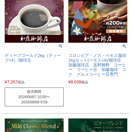
ディープゴールド2kg（ディー
コロンビア・ノス・ベモス珈琲
プ×4）/珈琲豆
2kgセット(ベモス×4)/珈琲豆
加藤珈琲店 送料無料 コーヒ
ー コーヒー豆 加藤珈琲 コ
ク グルメコーヒー豆専門
¥
7,257
¥
8,638
税込
税込
販売期間
2026/08/07 10:00
〜
2026/08/08 9:59