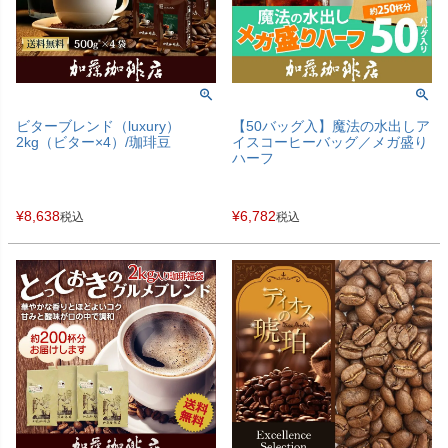
ビターブレンド（luxury）
【50バッグ入】魔法の水出しア
2kg（ビター×4）/珈琲豆
イスコーヒーバッグ／メガ盛り
ハーフ
¥
8,638
¥
6,782
税込
税込