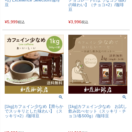
×2) Excellence Selection/珈琲
チョコレートのようなコク強め
豆
の味わい】（チョコ×2）/珈琲
豆
¥
5,999
¥
3,996
税込
税込
[1kg]カフェイン少なめ お試し
[1kg]カフェイン少なめ【滑らか
飲み比べセット（スッキリ・チ
でスッキリとした味わい】（ス
ョコ/各500g）/珈琲豆
ッキリ×2）/珈琲豆