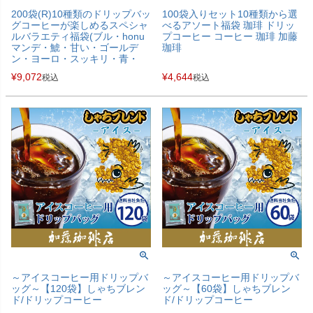
200袋(R)10種類のドリップバッ
100袋入りセット10種類から選
グコーヒーが楽しめるスペシャ
べるアソート福袋 珈琲 ドリッ
ルバラエティ福袋(ブル・honu
プコーヒー コーヒー 珈琲 加藤
マンデ・鯱・甘い・ゴールデ
珈琲
ン・ヨーロ・スッキリ・青・
赤・Cエル/各20袋) ドリップコ
¥
9,072
¥
4,644
税込
税込
ーヒー 送料無料 加藤珈琲
～アイスコーヒー用ドリップバ
～アイスコーヒー用ドリップバ
ッグ～【120袋】しゃちブレン
ッグ～【60袋】しゃちブレン
ド/ドリップコーヒー
ド/ドリップコーヒー