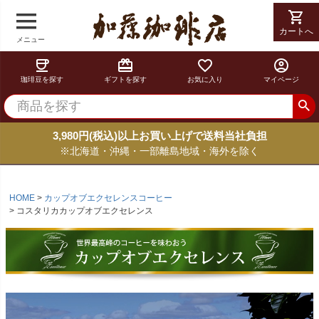
shopping_cart
shopping_cart
カートへ
カートへ
メニュー
coffee
card_giftcard
favorite_border
account_circle
珈琲豆を探す
ギフトを探す
お気に入り
マイページ
3,980円(税込)以上お買い上げで送料当社負担
※北海道・沖縄・一部離島地域・海外を除く
HOME
カップオブエクセレンスコーヒー
コスタリカカップオブエクセレンス