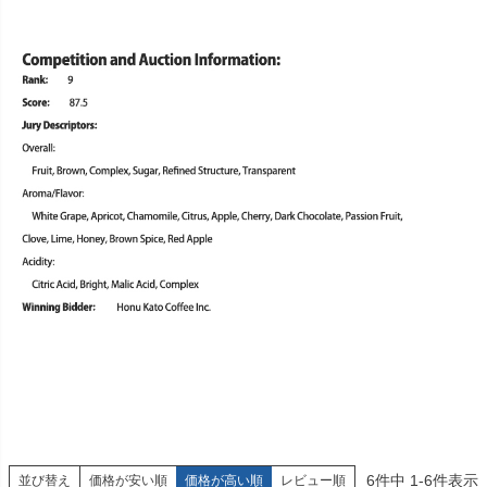
6
件中
1
-
6
件表示
並び替え
価格が安い順
価格が高い順
レビュー順