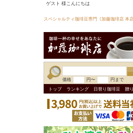
ゲスト 様こんにちは
スペシャルティ珈琲豆専門《加藤珈琲店 本
価格
円〜
円まで
トップ
ランキング
日替り珈琲豆
贈