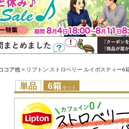
ココア他
リプトン ストロベリー ルイボスティー6
単品
6箱
セット