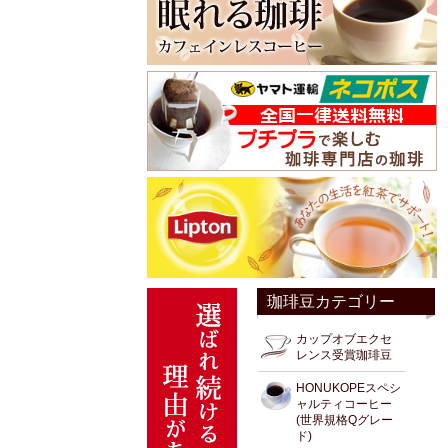
珈琲豆カテゴリー
カップオブエクセ
レンス受賞珈琲豆
HONUKOPEスペシ
ャルティコーヒー
(世界規格Qグレー
ド)