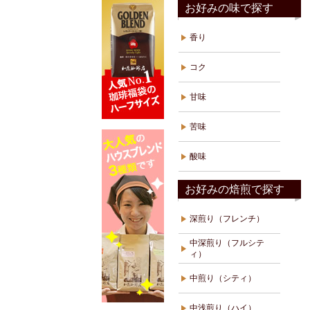
お好みの味で探す
香り
コク
甘味
苦味
酸味
お好みの焙煎で探す
深煎り（フレンチ）
中深煎り（フルシテ
ィ）
中煎り（シティ）
中浅煎り（ハイ）