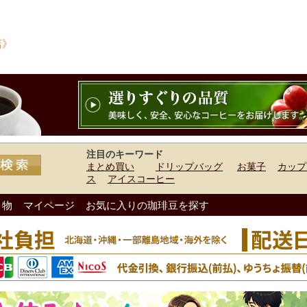
店》
注目のキーワード
まとめ買い
ドリップバッグ
お菓子
カップ
ス
アイスコーヒー
り物
マイページ
お気に入りの珈琲豆を探す