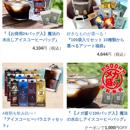
『【お得用24バッグ入】魔法の
好きなものが選べる！
水出しアイスコーヒーバッグ』
『100袋入りセット 10種類から
選べるアソート福袋』
4,104
円（税込）
4,644
円（税込）
4種類を飲み比べ！
『 【メガ盛り100バッグ入】魔法
『アイスコーヒーバラエティセッ
の水出しアイスコーヒーバッグ』
ト』
1,000
クーポンで
円OFF