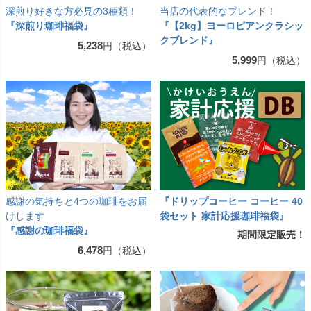
深煎り好きな方必見の3種類！
当店の代表的なブレンド！
『深煎り珈琲福袋』
『【2kg】ヨーロピアンクラシッ
クブレンド』
5,238
円（税込）
5,999
円（税込）
感謝の気持ちと4つの珈琲をお届
『ドリップコーヒー コーヒー 40
けします
袋セット 家計応援珈琲福袋』
『感謝の珈琲福袋』
期間限定販売！
6,478
円（税込）