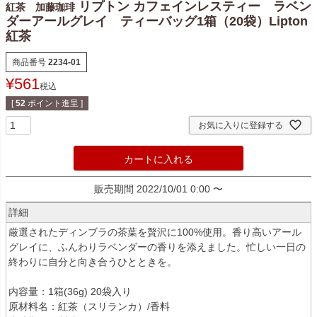
リプトン カフェインレスティー ラベン
紅茶 加藤珈琲
ダーアールグレイ ティーバッグ1箱（20袋）Lipton
紅茶
商品番号
2234-01
¥
561
税込
[
52
ポイント進呈 ]
お気に入りに登録する
カートに入れる
販売期間
2022/10/01 0:00
〜
詳細
厳選されたディンブラの茶葉を贅沢に100%使用。香り高いアール
グレイに、ふんわりラベンダーの香りを添えました。忙しい一日の
終わりに自分と向き合うひとときを。
内容量：1箱(36g) 20袋入り
原材料名：紅茶（スリランカ）/香料