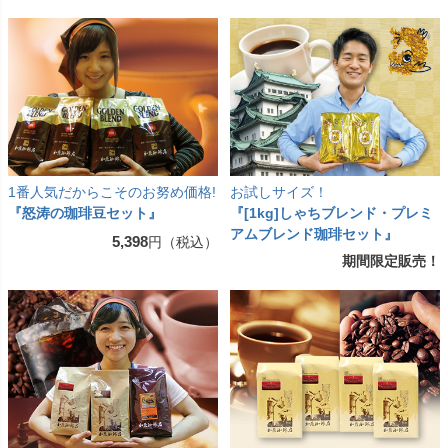
1番人気だからこそのお努め価格!
お試しサイズ！
『怒涛の珈琲豆セット』
『[1kg]しゃちブレンド・プレミ
アムブレンド珈琲セット』
5,398
円（税込）
期間限定販売！