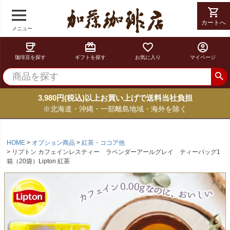
shopping_cart
カートへ
メニュー
coffee
card_giftcard
favorite_border
account_circle
珈琲豆を探す
ギフトを探す
お気に入り
マイページ
3,980円(税込)以上お買い上げで送料当社負担
※北海道・沖縄・一部離島地域・海外を除く
HOME
オプション商品
紅茶・ココア他
リプトン カフェインレスティー ラベンダーアールグレイ ティーバッグ1
箱（20袋）Lipton 紅茶