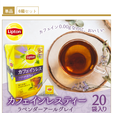
単品
6箱
セット