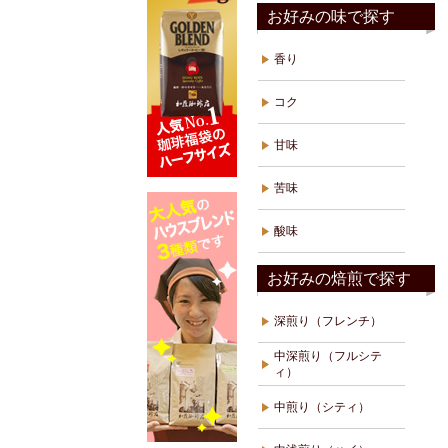
お好みの味で探す
香り
コク
甘味
苦味
酸味
お好みの焙煎で探す
深煎り（フレンチ）
中深煎り（フルシテ
ィ）
中煎り（シティ）