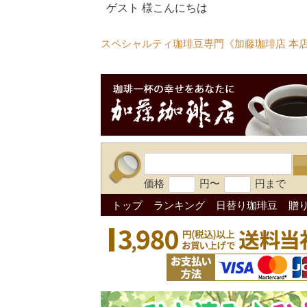
ゲスト 様こんにちは
スペシャルティ珈琲豆専門《加藤珈琲店 本
価格
円〜
円まで
トップ
ランキング
日替り珈琲豆
贈