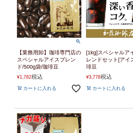
【業務用卸】珈琲専門店の
[1kg]スペシャル
スペシャルアイスブレン
レンドセット[アイス
ド/500g袋/珈琲豆
琲豆
税込
税込
¥
1,782
¥
3,778
カートに入れる
カートに入れる