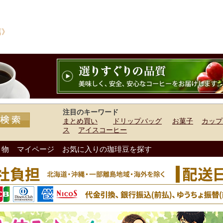
店》
注目のキーワード
まとめ買い
ドリップバッグ
お菓子
カップ
ス
アイスコーヒー
り物
マイページ
お気に入りの珈琲豆を探す