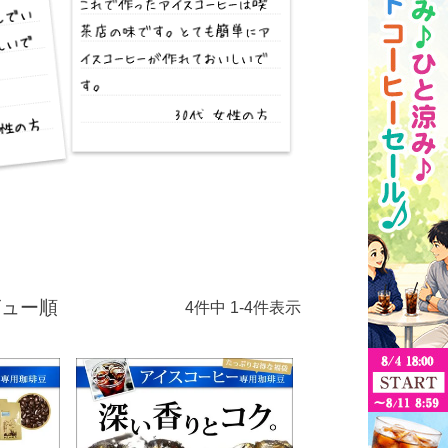
ビュー順
4
件中
1
-
4
件表示