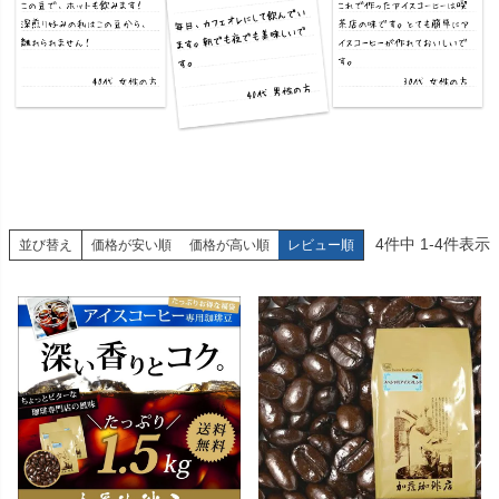
4
件中
1
-
4
件表示
並び替え
価格が安い順
価格が高い順
レビュー順