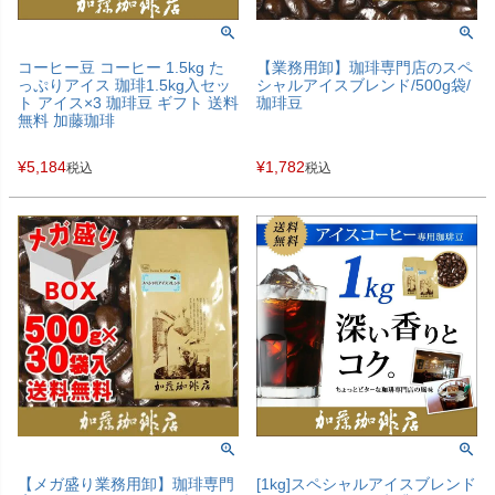
コーヒー豆 コーヒー 1.5kg た
【業務用卸】珈琲専門店のスペ
っぷりアイス 珈琲1.5kg入セッ
シャルアイスブレンド/500g袋/
ト アイス×3 珈琲豆 ギフト 送料
珈琲豆
無料 加藤珈琲
¥
5,184
¥
1,782
税込
税込
【メガ盛り業務用卸】珈琲専門
[1kg]スペシャルアイスブレンド