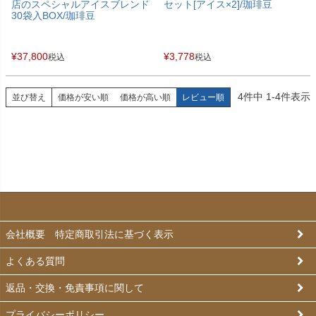
店のスペシャルアイスブレンド
セット[アイス×2]/珈琲豆
30袋入BOX/珈琲豆
¥
37,800
¥
3,778
税込
税込
4
件中
1
-
4
件表示
並び替え
価格が安い順
価格が高い順
レビュー順
会社概要 特定商取引法に基づく表示
よくある質問
返品・交換・免責事項に関して
プライバシーポリシー