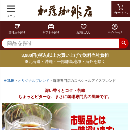
shopping_cart
shopping_cart
カートへ
カートへ
メニュー
coffee
card_giftcard
favorite_border
account_circle
珈琲豆を探す
ギフトを探す
お気に入り
マイページ
3,980円(税込)以上お買い上げで送料当社負担
※北海道・沖縄・一部離島地域・海外を除く
HOME
オリジナルブレンド
珈琲専門店のスペシャルアイスブレンド
深い香りとコク・苦味
ちょっとビターな、まさに珈琲専門店の風味です。