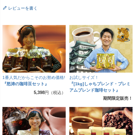
レビューを書く
1番人気だからこそのお努め価格!
お試しサイズ！
『怒涛の珈琲豆セット』
『[1kg]しゃちブレンド・プレミ
アムブレンド珈琲セット』
5,398
円（税込）
期間限定販売！