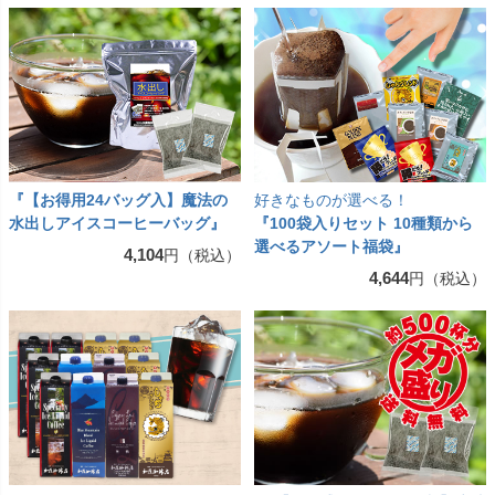
『【お得用24バッグ入】魔法の
好きなものが選べる！
水出しアイスコーヒーバッグ』
『100袋入りセット 10種類から
選べるアソート福袋』
4,104
円（税込）
4,644
円（税込）