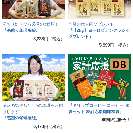
深煎り好きな方必見の3種類！
当店の代表的なブレンド！
『深煎り珈琲福袋』
『【2kg】ヨーロピアンクラシッ
クブレンド』
5,238
円（税込）
5,999
円（税込）
感謝の気持ちと4つの珈琲をお届
『ドリップコーヒー コーヒー 40
けします
袋セット 家計応援珈琲福袋』
『感謝の珈琲福袋』
期間限定販売！
6,478
円（税込）