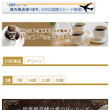
COE単品
アソート
1袋
7袋
14袋
21袋
28袋