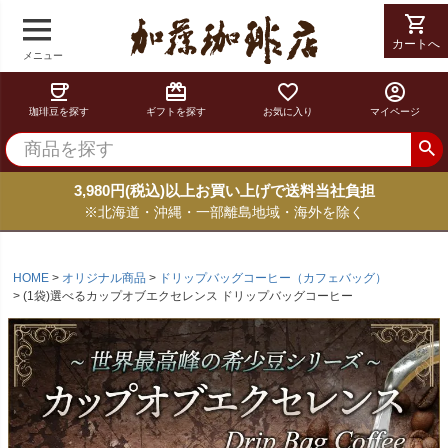
shopping_cart
カートへ
メニュー
coffee
card_giftcard
favorite_border
account_circle
珈琲豆を探す
ギフトを探す
お気に入り
マイページ
3,980円(税込)以上お買い上げで送料当社負担
※北海道・沖縄・一部離島地域・海外を除く
HOME
オリジナル商品
ドリップバッグコーヒー（カフェバッグ）
(1袋)選べるカップオブエクセレンス ドリップバッグコーヒー