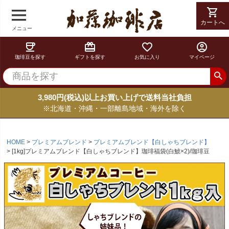
shopping_cart
カートへ
メニュー
coffee
card_giftcard
favorite_border
account_circle
珈琲豆を探す
ギフトを探す
お気に入り
マイページ
3,980円(税込)以上お買い上げで送料当社負担
※北海道・沖縄・一部離島地域・海外を除く
HOME
プレミアムブレンド
プレミアムブレンド【白しゃちブレンド】
[1kg]プレミアムブレンド【白しゃちブレンド】珈琲福袋(白鯱×2)/珈琲豆