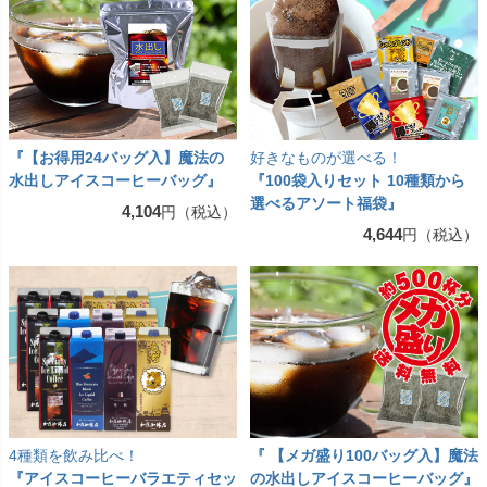
『【お得用24バッグ入】魔法の
好きなものが選べる！
水出しアイスコーヒーバッグ』
『100袋入りセット 10種類から
選べるアソート福袋』
4,104
円（税込）
4,644
円（税込）
4種類を飲み比べ！
『 【メガ盛り100バッグ入】魔法
『アイスコーヒーバラエティセッ
の水出しアイスコーヒーバッグ』