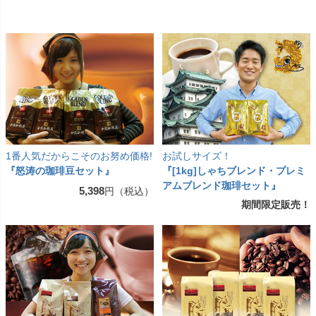
1番人気だからこそのお努め価格!
お試しサイズ！
『怒涛の珈琲豆セット』
『[1kg]しゃちブレンド・プレミ
アムブレンド珈琲セット』
5,398
円（税込）
期間限定販売！