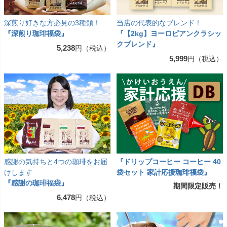
深煎り好きな方必見の3種類！
当店の代表的なブレンド！
『深煎り珈琲福袋』
『【2kg】ヨーロピアンクラシッ
クブレンド』
5,238
円（税込）
5,999
円（税込）
感謝の気持ちと4つの珈琲をお届
『ドリップコーヒー コーヒー 40
けします
袋セット 家計応援珈琲福袋』
『感謝の珈琲福袋』
期間限定販売！
6,478
円（税込）