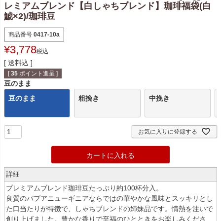
レミアムブレンド【白しゃちブレンド】珈琲福袋(白
鯱×2)/珈琲豆
商品番号
0417-10a
¥
3,778
税込
送料込
[
35
ポイント進呈 ]
豆のまま
豆のまま
粗挽き
中挽き
お気に入りに登録する
カートに入れる
詳細
プレミアムブレンド珈琲豆たっぷり約100杯分入。
良質のパプアニューギニアならではの華やかな風味とスッキリとし
た口当たりが特徴で、しゃちブレンドの姉妹品です。情熱を注いで
創り上げました。豊かな香りで至福のひとときをお楽しみくださ