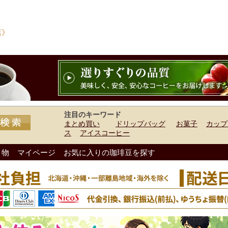
店》
注目のキーワード
まとめ買い
ドリップバッグ
お菓子
カップ
ス
アイスコーヒー
り物
マイページ
お気に入りの珈琲豆を探す