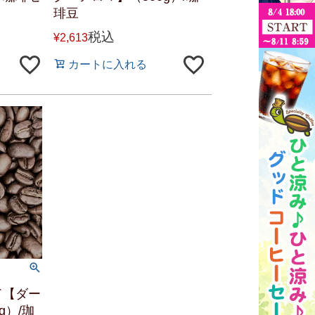
琲豆
税込
¥
2,613
カートに入れる
ド【ダー
g）/珈