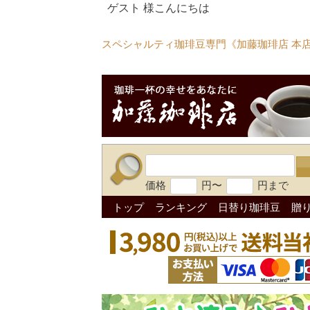
ゲスト 様こんにちは
スペシャルティ珈琲豆専門《加藤珈琲店 本
価格
円〜
円まで
トップ
ランキング
日替り珈琲豆
贈