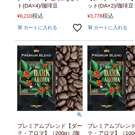
ト(DA×4)/珈琲豆
ット(DA×2)/珈琲豆
税込
税込
¥
6,210
¥
3,778
カートに入れる
カートに入れる
プレミアムブレンド【ダー
プレミアムブレン
ク・アロマ】（200g）/珈
ク・アロマ】（100