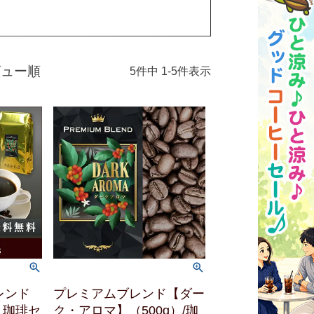
ビュー順
5
件中
1
-
5
件表示
ブレンド
プレミアムブレンド【ダー
】珈琲セ
ク・アロマ】（500g）/珈