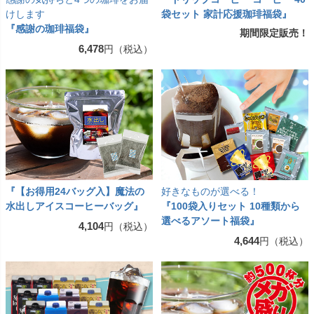
けします
袋セット 家計応援珈琲福袋』
『感謝の珈琲福袋』
期間限定販売！
6,478
円（税込）
『【お得用24バッグ入】魔法の
好きなものが選べる！
水出しアイスコーヒーバッグ』
『100袋入りセット 10種類から
選べるアソート福袋』
4,104
円（税込）
4,644
円（税込）