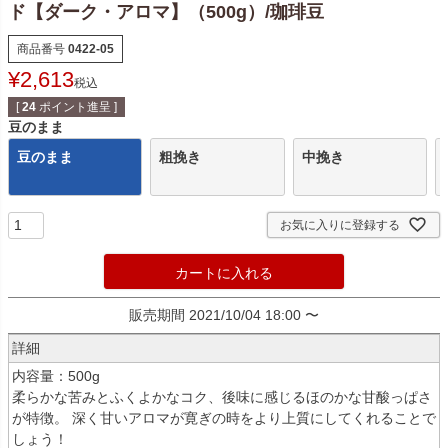
ド【ダーク・アロマ】（500g）/珈琲豆
商品番号
0422-05
¥
2,613
税込
[
24
ポイント進呈 ]
豆のまま
豆のまま
粗挽き
中挽き
お気に入りに登録する
カートに入れる
販売期間
2021/10/04 18:00
〜
詳細
内容量：500g
柔らかな苦みとふくよかなコク、後味に感じるほのかな甘酸っぱさ
が特徴。 深く甘いアロマが寛ぎの時をより上質にしてくれることで
しょう！