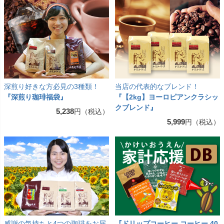
深煎り好きな方必見の3種類！
当店の代表的なブレンド！
『深煎り珈琲福袋』
『【2kg】ヨーロピアンクラシッ
クブレンド』
5,238
円（税込）
5,999
円（税込）
感謝の気持ちと4つの珈琲をお届
『ドリップコーヒー コーヒー 40