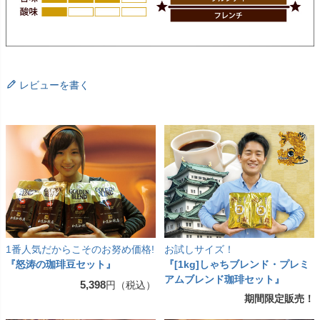
レビューを書く
1番人気だからこそのお努め価格!
お試しサイズ！
『怒涛の珈琲豆セット』
『[1kg]しゃちブレンド・プレミ
アムブレンド珈琲セット』
5,398
円（税込）
期間限定販売！