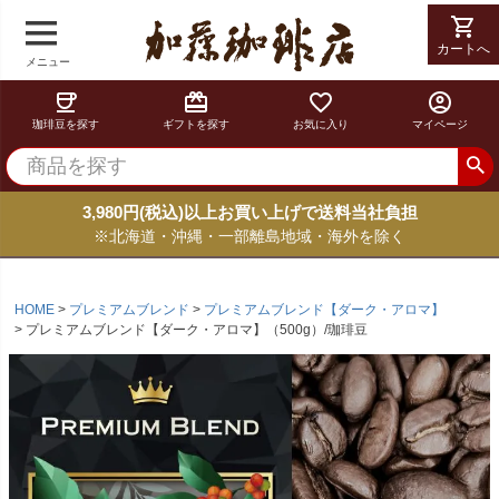
shopping_cart
カートへ
メニュー
coffee
card_giftcard
favorite_border
account_circle
珈琲豆を探す
ギフトを探す
お気に入り
マイページ
3,980円(税込)以上お買い上げで送料当社負担
※北海道・沖縄・一部離島地域・海外を除く
HOME
プレミアムブレンド
プレミアムブレンド【ダーク・アロマ】
プレミアムブレンド【ダーク・アロマ】（500g）/珈琲豆