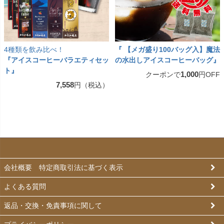
4種類を飲み比べ！
『 【メガ盛り100バッグ入】魔法
『アイスコーヒーバラエティセッ
の水出しアイスコーヒーバッグ』
ト』
1,000
クーポンで
円OFF
7,558
円（税込）
会社概要 特定商取引法に基づく表示
よくある質問
返品・交換・免責事項に関して