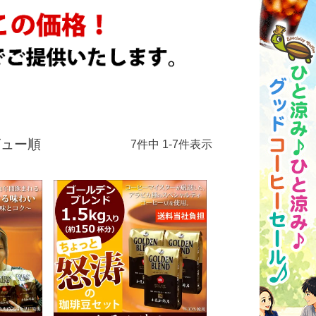
ビュー順
7
件中
1
-
7
件表示