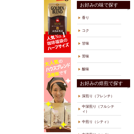
お好みの味で探す
香り
コク
甘味
苦味
酸味
お好みの焙煎で探す
深煎り（フレンチ）
中深煎り（フルシテ
ィ）
中煎り（シティ）