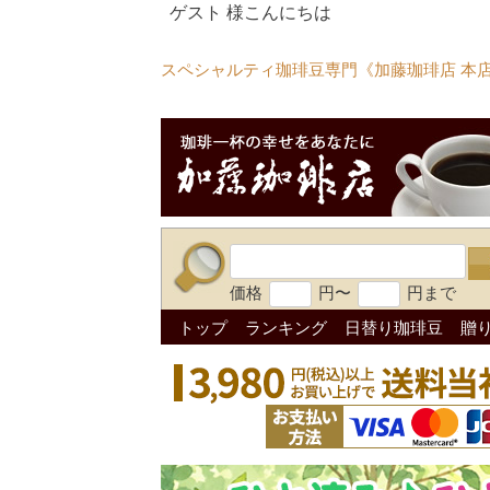
ゲスト 様こんにちは
スペシャルティ珈琲豆専門《加藤珈琲店 本
価格
円〜
円まで
トップ
ランキング
日替り珈琲豆
贈