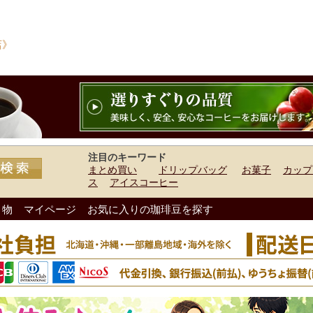
店》
注目のキーワード
まとめ買い
ドリップバッグ
お菓子
カップ
ス
アイスコーヒー
り物
マイページ
お気に入りの珈琲豆を探す